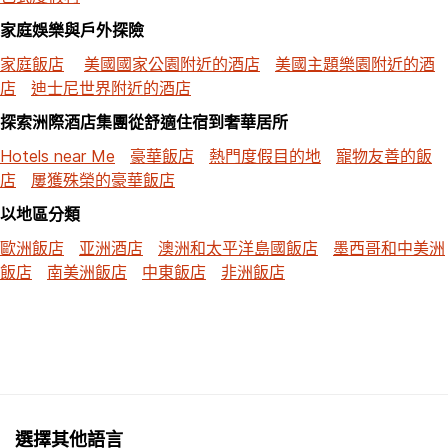
家庭娛樂與戶外探險
家庭飯店
美國國家公園附近的酒店
美國主題樂園附近的酒
店
迪士尼世界附近的酒店
探索洲際酒店集團從舒適住宿到奢華居所
Hotels near Me
豪華飯店
熱門度假目的地
寵物友善的飯
店
屢獲殊榮的豪華飯店
以地區分類
歐洲飯店
亚洲酒店
澳洲和太平洋島國飯店
墨西哥和中美洲
飯店
南美洲飯店
中東飯店
非洲飯店
選擇其他語言