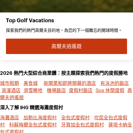
Top Golf Vacations
探索我們的熱門高爾夫目的地，為您的下一個難忘的開球時間。
高爾夫逍遙遊
2026 熱門大型綜合商業體：按主題探索我們熱門的度假勝地
城市假期
美食城
新開業和即將開幕的酒店
有泳池的飯店
浪漫酒店
滑雪勝地
機場飯店
度假村飯店
Spa 休閒度假
高
爾夫逍遙遊
深入了解 IHG 精選海灘度假村
海灘酒店
加勒比海度假村
全包式度假村
坎昆全包式度假
村
科蘇梅爾全包式度假村
牙買加全包式度假村
蓬塔卡納全
包式度假村