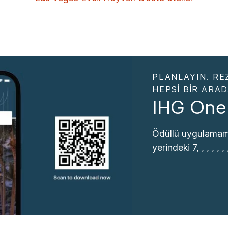
PLANLAYIN. RE
HEPSI BIR ARA
IHG One
Ödüllü uygulamamı
yerindeki 7, , , , , , , 