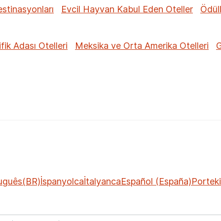
estinasyonları
Evcil Hayvan Kabul Eden Oteller
Ödüll
fik Adası Otelleri
Meksika ve Orta Amerika Otelleri
G
uguês(BR)
İspanyolca
İtalyanca
Español (España)
Portek