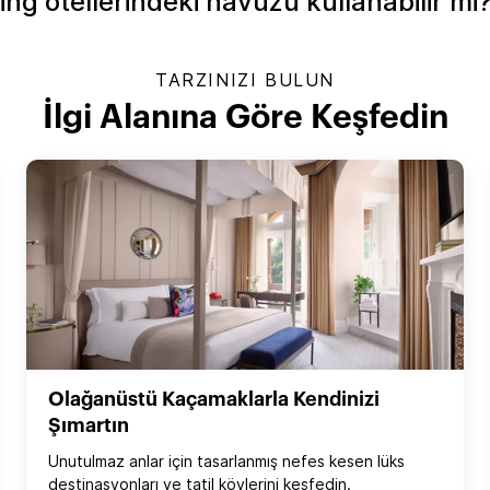
ihg otellerindeki havuzu kullanabilir mi
TARZINIZI BULUN
İlgi Alanına Göre Keşfedin
Olağanüstü Kaçamaklarla Kendinizi
Şımartın
Unutulmaz anlar için tasarlanmış nefes kesen lüks
destinasyonları ve tatil köylerini keşfedin.