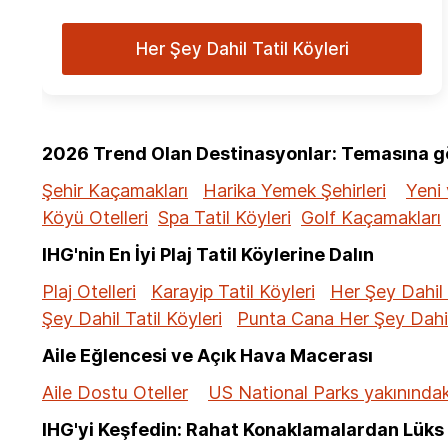
Her Şey Dahil Tatil Köyleri
2026 Trend Olan Destinasyonlar: Temasına gör
Şehir Kaçamakları
Harika Yemek Şehirleri
Yeni 
Köyü Otelleri
Spa Tatil Köyleri
Golf Kaçamakları
IHG'nin En İyi Plaj Tatil Köylerine Dalın
Plaj Otelleri
Karayip Tatil Köyleri
Her Şey Dahil 
Şey Dahil Tatil Köyleri
Punta Cana Her Şey Dahil 
Aile Eğlencesi ve Açık Hava Macerası
Aile Dostu Oteller
US National Parks yakınındaki
IHG'yi Keşfedin: Rahat Konaklamalardan Lüks 