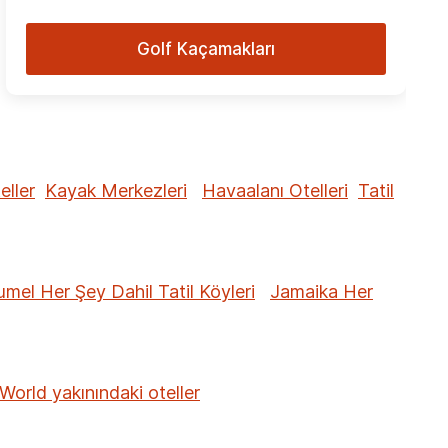
Golf Kaçamakları
eller
Kayak Merkezleri
Havaalanı Otelleri
Tatil
mel Her Şey Dahil Tatil Köyleri
Jamaika Her
World yakınındaki oteller