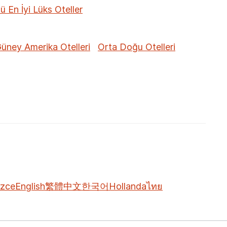
ü En İyi Lüks Oteller
üney Amerika Otelleri
Orta Doğu Otelleri
izce
English
繁體中文
한국어
Hollanda
ไทย