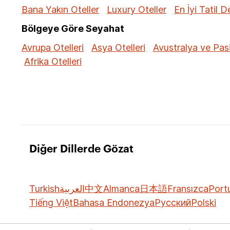
Bana Yakın Oteller
Luxury Oteller
En İyi Tatil D
Bölgeye Göre Seyahat
Avrupa Otelleri
Asya Otelleri
Avustralya ve Pasi
Afrika Otelleri
Diğer Dillerde Gözat
Turkish
العربية
中文
Almanca
日本語
Fransızca
Port
Tiếng Việt
Bahasa Endonezya
Русский
Polski