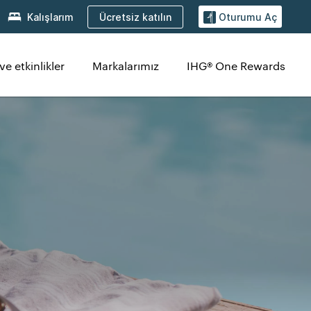
Ücretsiz katılın
Kalışlarım
Oturumu Aç
ve etkinlikler
Markalarımız
IHG® One Rewards