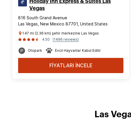
Holiday Inn Express & Suites Las
Vegas
816 South Grand Avenue
Las Vegas, New Mexico 87701, United States
1.47 mi (2.36 km) şehir merkezine Las Vegas
4.50
(1496 reviews)
Otopark
Evcil Hayvanlar Kabul Edilir
FİYATLARI İNCELE
Las Vega