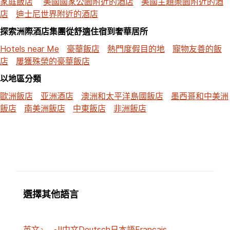
家庭飯店
美國國家公園附近的酒店
美國主題樂園附近的酒
店
迪士尼世界附近的酒店
探索洲際酒店集團從舒適住宿到奢華居所
Hotels near Me
豪華飯店
熱門度假目的地
寵物友善的飯
店
屢獲殊榮的豪華飯店
以地區分類
歐洲飯店
亚洲酒店
澳洲和太平洋島國飯店
墨西哥和中美洲
飯店
南美洲飯店
中東飯店
非洲飯店
選擇其他語言
英文
العربية
中文
Deutsch
日本語
Français