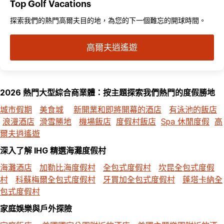
Top Golf Vacations
探索我們的熱門高爾夫目的地，為您的下一個難忘的開球時間。
高爾夫逍遙遊
2026 熱門大型綜合商業體：按主題探索我們熱門的度假勝地
城市假期
美食城
新開業和即將開幕的酒店
有泳池的飯店
浪漫酒店
滑雪勝地
機場飯店
度假村飯店
Spa 休閒度假
高
爾夫逍遙遊
深入了解 IHG 精選海灘度假村
海灘酒店
加勒比海度假村
全包式度假村
坎昆全包式度假
村
科蘇梅爾全包式度假村
牙買加全包式度假村
蓬塔卡納全
包式度假村
家庭娛樂與戶外探險