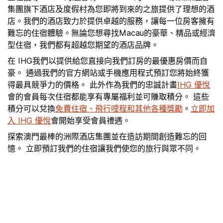
集團旗下酒店及度假村為您即將到來的之旅提供了理想的酒
店。我們的酒店致力於提供卓越的服務，讓每一位房客擁有
難忘的住宿體驗。無論您想尋找Macau的豪華、精品或經濟
型住宿，我們都有超越您期望的酒店品牌。
在 IHG我們以提供給您直接向我們訂房的最優惠房價而自
豪。 通過我們的官方網站或手機應用程式預訂您將始終獲
得最具競爭力的價格。 此外作為我們的忠誠計畫
IHG 優悅
會的會員每次住宿都能享有專屬福利並可賺取積分。 這些
積分可以兌換
免費住宿、飛行哩程和其他各種獎勵
。
立即加
入 IHG 優悅
會開始享受會員禮遇。
探索澳門最棒的洲際酒店集團並在造訪期間創造難忘的回
憶。 立即預訂我們的住宿讓我們使您的旅行與眾不同。