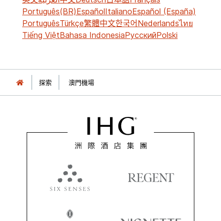
Português(BR)
Español
Italiano
Español (España)
Português
Türkçe
繁體中文
한국어
Nederlands
ไทย
Tiếng Việt
Bahasa Indonesia
Русский
Polski
探索
澳門機場