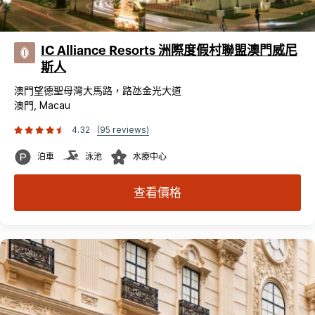
IC Alliance Resorts 洲際度假村聯盟澳門威尼
斯人
澳門望德聖母灣大馬路，路氹金光大道
澳門, Macau
4.32
(95 reviews)
泊車
泳池
水療中心
查看價格