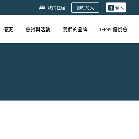
即刻加入
我的住宿
登入
優惠
會議與活動
我們的品牌
IHG® 優悅會