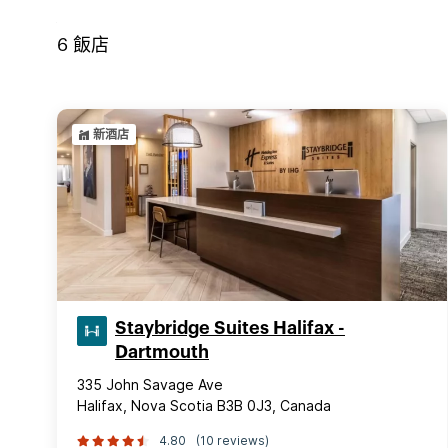
6
飯店
新酒店
Staybridge Suites Halifax -
Dartmouth
335 John Savage Ave
Halifax, Nova Scotia B3B 0J3, Canada
4.80
(10 reviews)