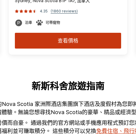
Sydney, Nova Scotia B1P 1A7, 加拿大
4.35
(1860 reviews)
泊車
可帶寵物
查看價格
新斯科舍旅遊指南
cotia的Nova Scotia 家洲際酒店集團旗下酒店及度
驗。無論您想尋找Nova Scotia的豪華、精品或經
惠房價而自豪。 通過我們的官方網站或手機應用程式預訂
屬福利並可賺取積分。 這些積分可以兌換
免費住宿、飛行