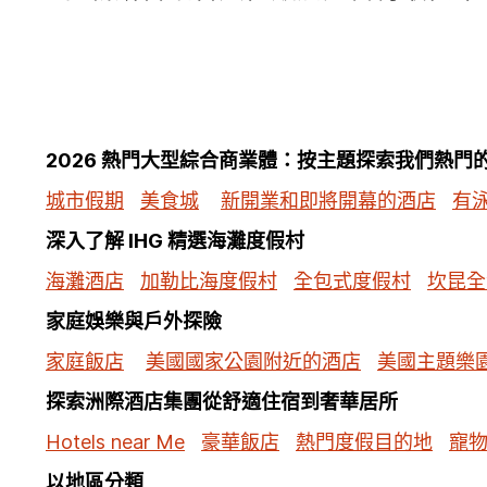
2026 熱門大型綜合商業體：按主題探索我們熱門
城市假期
美食城
新開業和即將開幕的酒店
有
深入了解 IHG 精選海灘度假村
海灘酒店
加勒比海度假村
全包式度假村
坎昆全
家庭娛樂與戶外探險
家庭飯店
美國國家公園附近的酒店
美國主題樂
探索洲際酒店集團從舒適住宿到奢華居所
Hotels near Me
豪華飯店
熱門度假目的地
寵
以地區分類