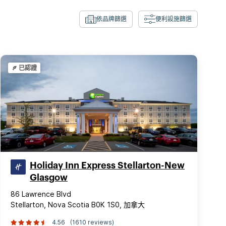
依品牌篩選
便利設施篩選
已認證
Holiday Inn Express Stellarton-New
Glasgow
86 Lawrence Blvd
Stellarton, Nova Scotia B0K 1S0, 加拿大
4.56
(1610 reviews)