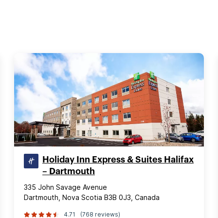
Holiday Inn Express & Suites Halifax
– Dartmouth
335 John Savage Avenue
Dartmouth, Nova Scotia B3B 0J3, Canada
4.71
(768 reviews)