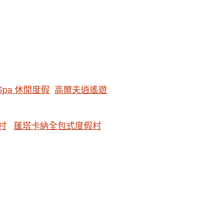
Spa 休閒度假
高爾夫逍遙遊
村
蓬塔卡納全包式度假村