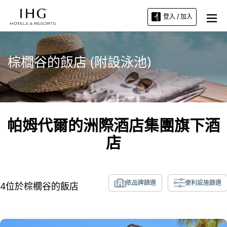
登入 / 加入
棕櫚谷的飯店 (附設泳池)
帕姆代爾的洲際酒店集團旗下酒
店
依品牌篩選
便利設施篩選
4
位於
棕櫚谷
的飯店