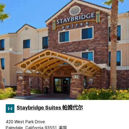
Staybridge Suites 帕姆代尔
420 West Park Drive
Palmdale, California 93551, 美国