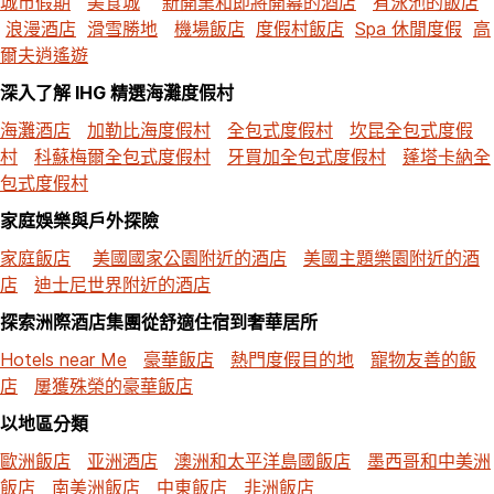
城市假期
美食城
新開業和即將開幕的酒店
有泳池的飯店
浪漫酒店
滑雪勝地
機場飯店
度假村飯店
Spa 休閒度假
高
爾夫逍遙遊
深入了解 IHG 精選海灘度假村
海灘酒店
加勒比海度假村
全包式度假村
坎昆全包式度假
村
科蘇梅爾全包式度假村
牙買加全包式度假村
蓬塔卡納全
包式度假村
家庭娛樂與戶外探險
家庭飯店
美國國家公園附近的酒店
美國主題樂園附近的酒
店
迪士尼世界附近的酒店
探索洲際酒店集團從舒適住宿到奢華居所
Hotels near Me
豪華飯店
熱門度假目的地
寵物友善的飯
店
屢獲殊榮的豪華飯店
以地區分類
歐洲飯店
亚洲酒店
澳洲和太平洋島國飯店
墨西哥和中美洲
飯店
南美洲飯店
中東飯店
非洲飯店