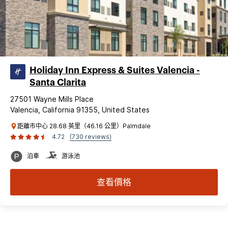
Holiday Inn Express & Suites Valencia -
Santa Clarita
27501 Wayne Mills Place
Valencia, California 91355, United States
距離市中心 28.68 英里（46.16 公里）Palmdale
4.72
(730 reviews)
泊車
游泳池
查看價格