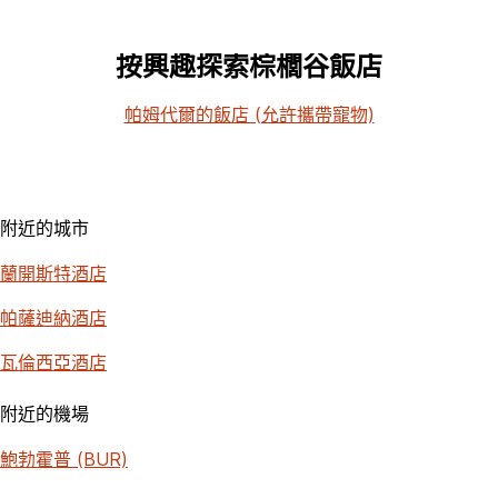
按興趣探索棕櫚谷飯店
帕姆代爾的飯店 (允許攜帶寵物)
附近的城市
蘭開斯特酒店
帕薩迪納酒店
瓦倫西亞酒店
附近的機場
鮑勃霍普 (BUR)