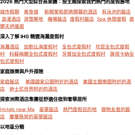
2026 熱門大型綜合商業體：按主題探索我們熱門的度假勝地
城市假期
美食城
新開業和即將開幕的酒店
有泳池的飯店
浪漫酒店
滑雪勝地
機場飯店
度假村飯店
Spa 休閒度假
高
爾夫逍遙遊
深入了解 IHG 精選海灘度假村
海灘酒店
加勒比海度假村
全包式度假村
坎昆全包式度假
村
科蘇梅爾全包式度假村
牙買加全包式度假村
蓬塔卡納全
包式度假村
家庭娛樂與戶外探險
家庭飯店
美國國家公園附近的酒店
美國主題樂園附近的酒
店
迪士尼世界附近的酒店
探索洲際酒店集團從舒適住宿到奢華居所
Hotels near Me
豪華飯店
熱門度假目的地
寵物友善的飯
店
屢獲殊榮的豪華飯店
以地區分類