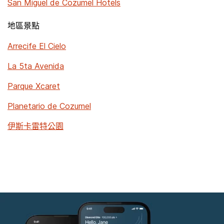
San Miguel de Cozumel Hotels
地區景點
Arrecife El Cielo
La 5ta Avenida
Parque Xcaret
Planetario de Cozumel
伊斯卡雷特公園