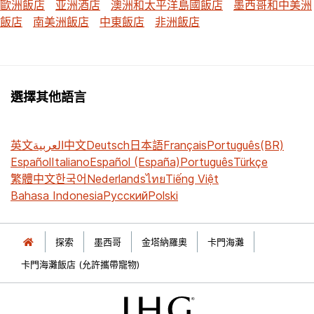
歐洲飯店
亚洲酒店
澳洲和太平洋島國飯店
墨西哥和中美洲
飯店
南美洲飯店
中東飯店
非洲飯店
選擇其他語言
英文
العربية
中文
Deutsch
日本語
Français
Português(BR)
Español
Italiano
Español (España)
Português
Türkçe
繁體中文
한국어
Nederlands
ไทย
Tiếng Việt
Bahasa Indonesia
Русский
Polski
探索
墨西哥
金塔納羅奧
卡門海灘
卡門海灘飯店 (允許攜帶寵物)