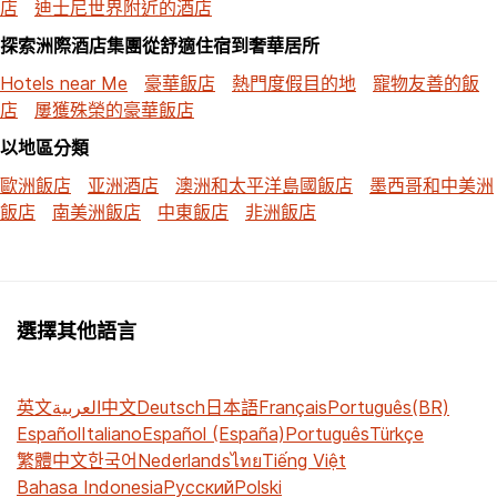
店
迪士尼世界附近的酒店
探索洲際酒店集團從舒適住宿到奢華居所
Hotels near Me
豪華飯店
熱門度假目的地
寵物友善的飯
店
屢獲殊榮的豪華飯店
以地區分類
歐洲飯店
亚洲酒店
澳洲和太平洋島國飯店
墨西哥和中美洲
飯店
南美洲飯店
中東飯店
非洲飯店
選擇其他語言
英文
العربية
中文
Deutsch
日本語
Français
Português(BR)
Español
Italiano
Español (España)
Português
Türkçe
繁體中文
한국어
Nederlands
ไทย
Tiếng Việt
Bahasa Indonesia
Русский
Polski