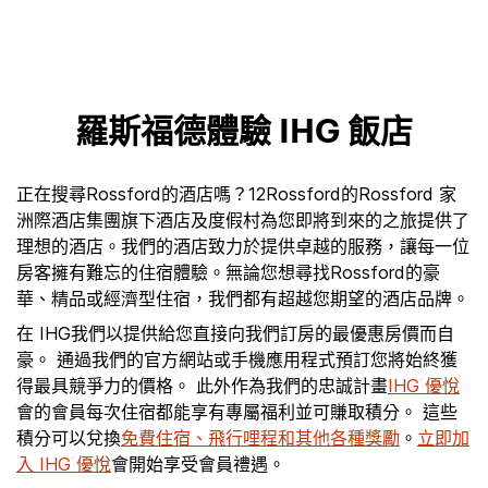
羅斯福德體驗 IHG 飯店
正在搜尋Rossford的酒店嗎？12Rossford的Rossford 家
洲際酒店集團旗下酒店及度假村為您即將到來的之旅提供了
理想的酒店。我們的酒店致力於提供卓越的服務，讓每一位
房客擁有難忘的住宿體驗。無論您想尋找Rossford的豪
華、精品或經濟型住宿，我們都有超越您期望的酒店品牌。
在 IHG我們以提供給您直接向我們訂房的最優惠房價而自
豪。 通過我們的官方網站或手機應用程式預訂您將始終獲
得最具競爭力的價格。 此外作為我們的忠誠計畫
IHG 優悅
會的會員每次住宿都能享有專屬福利並可賺取積分。 這些
積分可以兌換
免費住宿、飛行哩程和其他各種獎勵
。
立即加
入 IHG 優悅
會開始享受會員禮遇。