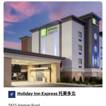
Holiday Inn Express 托莱多北
5855 Hagman Road