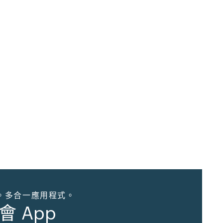
。多合一應用程式。
會 App