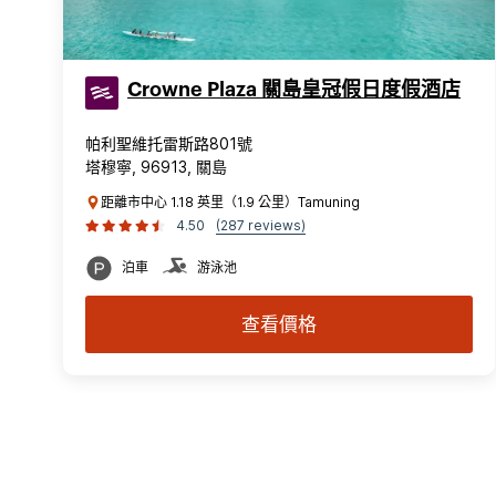
Crowne Plaza 關島皇冠假日度假酒店
帕利聖維托雷斯路801號
塔穆寧, 96913, 關島
距離市中心 1.18 英里（1.9 公里）Tamuning
4.50
(287 reviews)
泊車
游泳池
查看價格