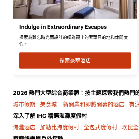
Indulge in Extraordinary Escapes
探索為難忘時光而設計的嘆為觀止的奢華目的地和休閒度
假。
探索豪華酒店
2026 熱門大型綜合商業體：按主題探索我們熱門
城市假期
美食城
新開業和即將開幕的酒店
有
深入了解 IHG 精選海灘度假村
海灘酒店
加勒比海度假村
全包式度假村
坎昆全
家庭娛樂與戶外探險