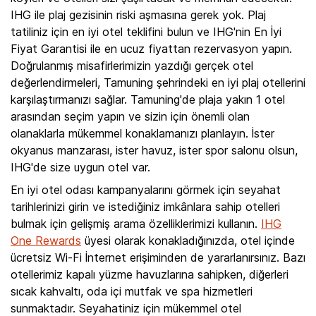
IHG ile plaj gezisinin riski aşmasına gerek yok. Plaj
tatiliniz için en iyi otel teklifini bulun ve IHG'nin En İyi
Fiyat Garantisi ile en ucuz fiyattan rezervasyon yapın.
Doğrulanmış misafirlerimizin yazdığı gerçek otel
değerlendirmeleri, Tamuning şehrindeki en iyi plaj otellerini
karşılaştırmanızı sağlar. Tamuning'de plaja yakın 1 otel
arasından seçim yapın ve sizin için önemli olan
olanaklarla mükemmel konaklamanızı planlayın. İster
okyanus manzarası, ister havuz, ister spor salonu olsun,
IHG'de size uygun otel var.
En iyi otel odası kampanyalarını görmek için seyahat
tarihlerinizi girin ve istediğiniz imkânlara sahip otelleri
bulmak için gelişmiş arama özelliklerimizi kullanın.
IHG
One Rewards
üyesi olarak konakladığınızda, otel içinde
ücretsiz Wi-Fi İnternet erişiminden de yararlanırsınız. Bazı
otellerimiz kapalı yüzme havuzlarına sahipken, diğerleri
sıcak kahvaltı, oda içi mutfak ve spa hizmetleri
sunmaktadır. Seyahatiniz için mükemmel otel