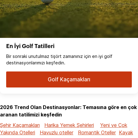
En İyi Golf Tatilleri
Bir sonraki unutulmaz tişört zamanınız için en iyi golf
destinasyonlarımızı keşfedin.
Golf Kaçamakları
2026 Trend Olan Destinasyonlar: Temasına göre en çok
aranan tatilimizi keşfedin
Şehir Kaçamakları
Harika Yemek Şehirleri
Yeni ve Çok
Yakında Otelleri
Havuzlu oteller
Romantik Oteller
Kayak