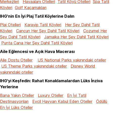
Merkezleri
Havaalanı Otelleri
Tatil Köyü Otelleri
Spa Tatil
Köyleri
Golf Kaçamakları
IHG'nin En İyi Plaj Tatil Köylerine Dalın
Plaj Otelleri
Karayip Tatil Köyleri
Her Şey Dahil Tatil
Köyleri
Cancun Her Şey Dahil Tatil Köyleri
Cozumel Her
Şey Dahil Tatil Köyleri
Jamaika Her Şey Dahil Tatil Köyleri
Punta Cana Her Şey Dahil Tatil Köyleri
Aile Eğlencesi ve Açık Hava Macerası
Aile Dostu Oteller
US National Parks yakınındaki oteller
US Theme Parks yakınındaki oteller
Disney World
yakınındaki oteller
IHG'yi Keşfedin: Rahat Konaklamalardan Lüks İnziva
Yerlerine
Bana Yakın Oteller
Luxury Oteller
En İyi Tatil
Destinasyonları
Evcil Hayvan Kabul Eden Oteller
Ödüllü
En İyi Lüks Oteller