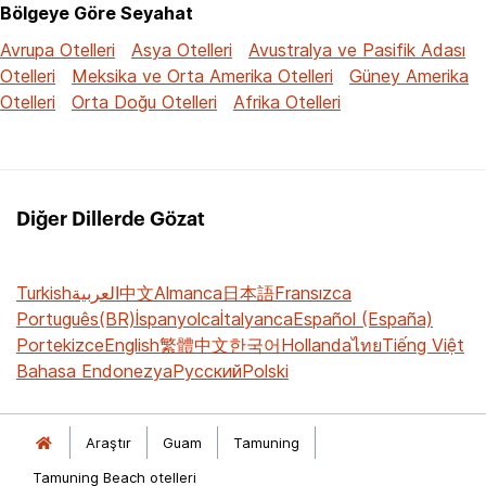
Bölgeye Göre Seyahat
Avrupa Otelleri
Asya Otelleri
Avustralya ve Pasifik Adası
Otelleri
Meksika ve Orta Amerika Otelleri
Güney Amerika
Otelleri
Orta Doğu Otelleri
Afrika Otelleri
Diğer Dillerde Gözat
Turkish
العربية
中文
Almanca
日本語
Fransızca
Português(BR)
İspanyolca
İtalyanca
Español (España)
Portekizce
English
繁體中文
한국어
Hollanda
ไทย
Tiếng Việt
Bahasa Endonezya
Русский
Polski
Araştır
Guam
Tamuning
Tamuning Beach otelleri