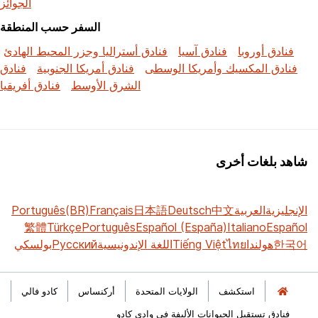
الجوائز
السفر حسب المنطقة
فنادق أوروبا
فنادق آسيا
فنادق أستراليا وجزر المحيط الهادئ
فنادق المكسيك وأمريكا الوسطى
فنادق أمريكا الجنوبية
فنادق
الشرق الأوسط
فنادق أفريقيا
شاهد بلغات أخرى
الإنجليزية
العربية
中文
Deutsch
日本語
Français
Português(BR)
繁體
Türkçe
Português
Español (España)
Italiano
Español
한국어
هولندا
ไทย
Tiếng Việt
اللغة الإندونيسية
Русский
بولسكي
استكشف
الولايات المتحدة
أركنساس
كادو فالي
فنادق تستقبل الحيوانات الأليفة في وادي كادو