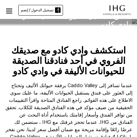
تسجيل الدخول / إنضم
فنادق تستقبل الحيوانات الأليفة في
وادي كادو
استكشف وادي كادو مع صديقك
الفروي في أحد فنادقنا الصديقة
للحيوانات الأليفة في وادي كادو
عندما تسافر إلى Caddo Valley برفقة حيوانك الأليف وتحتاج
إلى العثور على فندق يستقبل الحيوانات الأليفة، ما عليك سوى
الاطلاع على هذه القوائم. راجع الفنادق المتاحة واقرأ التقييمات
الحقيقية من ضيف مؤكد في هذه الفنادق الصديقة للكلاب. تحقق
من توافر الفندق وأسعار إقامتك باستخدام أداة البحث عن
الفنادق من IHG. عندما تحجز غرفتك مع IHG ، ستضمن لك
عرضًا رائعًا وإقامة مريحة مع ضمان أفضل سعر لدينا. نحن نفخر
بامتلاكنا 4 فنادق تستقبل الحيوانات الأليفة في Caddo Valley ،