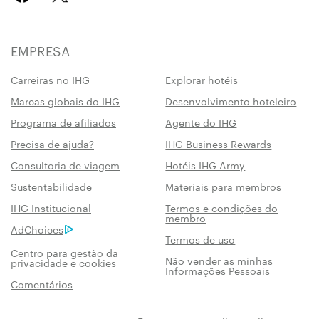
EMPRESA
Carreiras no IHG
Explorar hotéis
Marcas globais do IHG
Desenvolvimento hoteleiro
Programa de afiliados
Agente do IHG
Precisa de ajuda?
IHG Business Rewards
Consultoria de viagem
Hotéis IHG Army
Sustentabilidade
Materiais para membros
IHG Institucional
Termos e condições do
membro
AdChoices
Termos de uso
Centro para gestão da
Não vender as minhas
privacidade e cookies
Informações Pessoais
Comentários