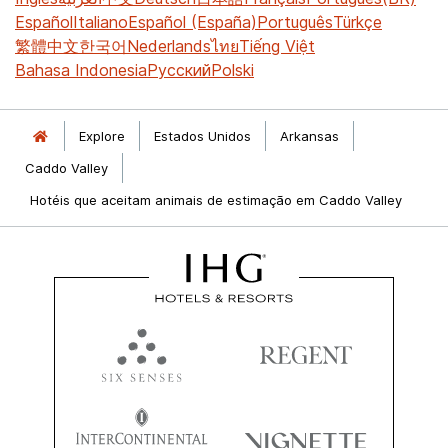
Español
Italiano
Español (España)
Português
Türkçe
繁體中文
한국어
Nederlands
ไทย
Tiếng Việt
Bahasa Indonesia
Русский
Polski
Explore
Estados Unidos
Arkansas
Caddo Valley
Hotéis que aceitam animais de estimação em Caddo Valley