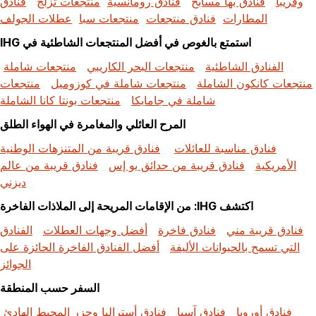
وقريباً
فنادق بها مسابح
فنادق رومانسية
منتجعات تزلج
فنادق
المطارات
فنادق منتجعات
منتجعات سبا
عطلات الجولف
استمتع بالغوص في أفضل المنتجعات الشاطئية في IHG
الفنادق الشاطئية
منتجعات البحر الكاريبي
منتجعات شاملة
منتجعات كانكون الشاملة
منتجعات شاملة في كوزوميل
منتجعات
شاملة في جامايكا
منتجعات بونتا كانا الشاملة
المرح العائلي والمغامرة في الهواء الطلق
فنادق مناسبة للعائلات
فنادق قريبة من المتنزهات الوطنية
الأمريكية
فنادق قريبة من حدائق يو إس
فنادق قريبة من عالم
ديزني
اكتشف IHG: من الإقامات المريحة إلى الملاذات الفاخرة
فنادق قريبة مني
فنادق فاخرة
أفضل وجهات العطلات
الفنادق
التي تسمح بالحيوانات الأليفة
أفضل الفنادق الفاخرة الحائزة على
الجوائز
السفر حسب المنطقة
فنادق أوروبا
فنادق آسيا
فنادق أستراليا وجزر المحيط الهادئ