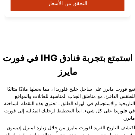
التحقق من الأسعار
استمتع بتجربة فنادق IHG في فورت
مايرز
تقع فورت مايرز على ساحل خليج فلوريدا ، مما يجعلها ملاذًا مثاليًا
للطقس الدافئ. مع مناطق الجذب المناسبة للعائلات والمواقع
التاريخية والاستجمام في الهواء الطلق ، تحتوي هذه النقطة الساخنة
في فلوريدا على كل شيء. ابدأ التخطيط لرحلتك المثالية إلى فورت
مايرز.
اكتشف التاريخ الفريد لفورت مايرز من خلال زيارة لمنزل إديسون
وفورد وينتر إستيتس ، حيث ستجد متحفاً وحدائق نباتية رائعة. انطلق