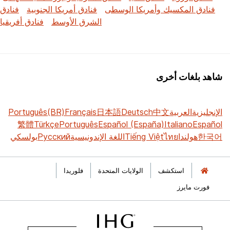
فنادق المكسيك وأمريكا الوسطى
فنادق أمريكا الجنوبية
فنادق
الشرق الأوسط
فنادق أفريقيا
شاهد بلغات أخرى
الإنجليزية
العربية
中文
Deutsch
日本語
Français
Português(BR)
繁體
Türkçe
Português
Español (España)
Italiano
Español
한국어
هولندا
ไทย
Tiếng Việt
اللغة الإندونيسية
Русский
بولسكي
استكشف
الولايات المتحدة
فلوريدا
فورت مايرز