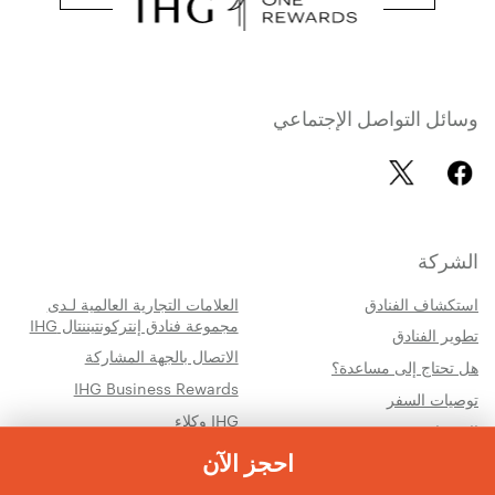
وسائل التواصل الإجتماعي
الشركة
استكشاف الفنادق
العلامات التجارية العالمية لـدى
مجموعة فنادق إنتركونتيننتال IHG
تطوير الفنادق
الاتصال بالجهة المشاركة
هل تحتاج إلى مساعدة؟
IHG Business Rewards
توصيات السفر
IHG وكلاء
الاستدامة
إدارة الخصوصية وملفات تعريف
احجز الآن
لا أسمح ببيع معلوماتي الشخصية
الارتباط