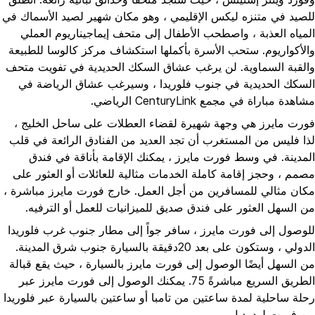
للصيد في متنزه ليكس الإقليمي ، وهو مكان شهير لصيد الأسماك في
المياه العذبة ، واصطحب الأطفال إلى متحف إيماجيناريوم العملي
والأكواريوم. ستحب الأسرة بأكملها استكشاف مركز كالوسا للطبيعة
والقبة السماوية. لن يرغب عشاق السكك الحديدية في تفويت متحف
السكك الحديدية في جنوب فلوريدا ، وسيرغب عشاق الرياضة في
مشاهدة مباراة في مجمع CenturyLink الرياضي.
فورت مايرز هي وجهة شهيرة لقضاء العطلات على ساحل الخليج ،
لذا فليس من المستغرب أن تجد العديد من الفنادق الرائعة في قلب
المدينة. في وسط فورت مايرز ، يمكنك الإقامة بأناقة في فندق
مصمم ، وحجز إقامة كاملة الخدمات مثالية للعائلات أو العثور على
مكان مثالي للمسافرين من أجل العمل. خارج فورت مايرز مباشرة ،
من السهل العثور على فندق صديق للميزانيات للعمل أو الترفيه.
للوصول إلى فورت مايرز ، سافر جواً إلى مطار جنوب غرب فلوريدا
الدولي ، وستكون على بعد 20دقيقة بالسيارة جنوب شرق المدينة.
من السهل أيضًا الوصول إلى فورت مايرز بالسيارة ، حيث يقع قبالة
الطريق السريع مباشرةً 75. يمكنك الوصول إلى فورت مايرز عبر
رحلة ساحلية لمدة ساعتين من تامبا أو ساعتين بالسيارة عبر فلوريدا
من فورت لودرديل.