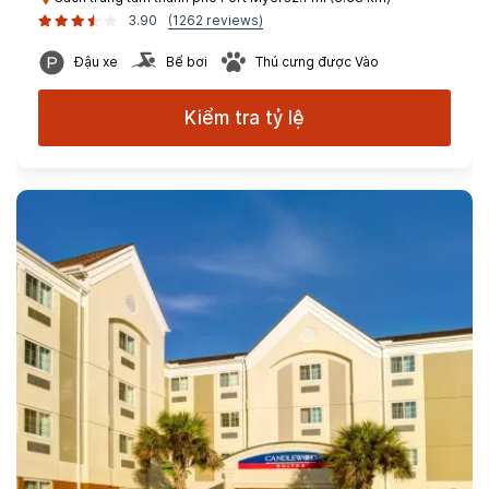
3.90
(1262 reviews)
Đậu xe
Bể bơi
Thú cưng được Vào
Kiểm tra tỷ lệ