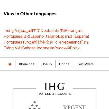
View in Other Languages
Tiếng Việt
العربية
中文
Deutsch
日本語
Français
Português(BR)
Español
Italiano
Español (España)
Português
Türkçe
繁體中文
한국어
Nederlands
ไทย
Tiếng Việt
Bahasa Indonesia
Русский
Polski
Khám phá
Hoa Kỳ
Florida
Fort Myers