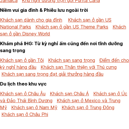
Jamaica
Khu nghỉ dưỡng trọn gói Punta Cana
Niềm vui gia đình & Phiêu lưu ngoài trời
Khách sạn dành cho gia đình
Khách sạn ở gần US
National Parks
Khách sạn ở gần US Theme Parks
Khách
sạn ở gần Disney World
Khám phá IHG: Từ kỳ nghỉ ấm cúng đến nơi tĩnh dưỡng
sang trọng
Khách sạn ở gần Tôi
Khách sạn sang trọng
Điểm đến cho
kỳ nghỉ hàng đầu
Khách sạn Thân thiện với Thú cưng
Khách sạn sang trọng đạt giải thưởng hàng đầu
Du lịch theo khu vực
Khách sạn ở Châu Âu
Khách sạn Châu Á
Khách sạn ở Úc
và Đảo Thái Bình Dương
Khách sạn ở Mexico và Trung
Mỹ
Khách sạn ở Nam Mỹ
Khách sạn ở Trung Đông
Khách sạn ở Châu Phi