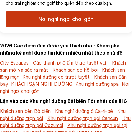
cho trải nghiệm chơi golf khó quên tiếp theo của bạn.
Nơi nghỉ ngơi chơi gôn
2026 Các điểm đến được yêu thích nhất: Khám phá
những kỳ nghỉ được tìm kiếm nhiều nhất theo chủ đề.
City Escapes
Các thành phố ẩm thực tuyệt vời
Khách
sạn mới và sắp ra mắt
Khách sạn có hồ bơi
Khách sạn
lãng mạn
Khu nghỉ dưỡng có trượt tuyết
Khách sạn Sân
bay
KHÁCH SẠN NGHỈ DƯỠNG
Khu nghỉ dưỡng spa
Nơi
nghỉ ngơi chơi gôn
Lặn vào các Khu nghỉ dưỡng Bãi biển Tốt nhất của IHG
Khách sạn bên Bờ biển
Khu nghỉ dưỡng ở Ca-ri-bê
Khu
nghỉ dưỡng trọn gói
Khu nghỉ dưỡng trọn gói Cancun
Khu
nghỉ dưỡng trọn gói Cozumel
Khu nghỉ dưỡng trọn gói tại