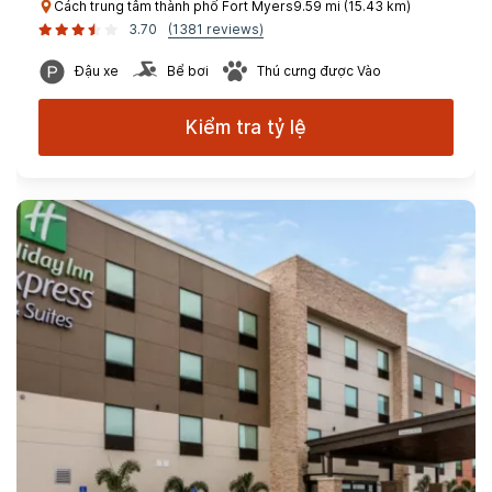
Cách trung tâm thành phố Fort Myers9.59 mi (15.43 km)
3.70
(1381 reviews)
Đậu xe
Bể bơi
Thú cưng được Vào
Kiểm tra tỷ lệ