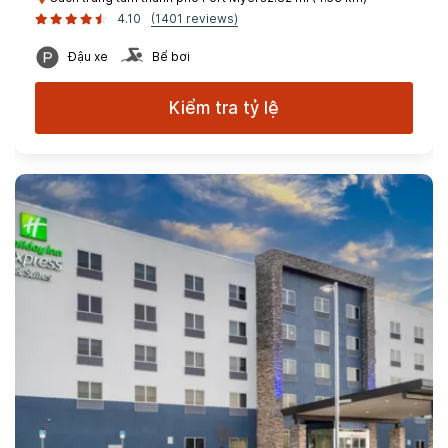
4.10
(1401 reviews)
Đậu xe
Bể bơi
Kiểm tra tỷ lệ