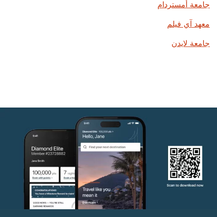
جامعة أمستردام
معهد آي فيلم
جامعة لايدن