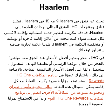
Haarlem
تبحث عن فندق في Haarlem؟ مع 19 في Haarlem، تمتلك
فنادق ومنتجعات IHG الفندق المثالي لرحلتك القادمة إلى
Haarlem. فنادقنا مكرسة لتقديم خدمة استثنائية وإقامة لا تُنسى
لكل ضيف. سواء كنت تبحث عن أماكن إقامة فاخرة أو بوتيكية
أو منخفضة التكلفة في Haarlem، فلدينا علامة تجارية فندقية
ستتجاوز توقعاتك.
في IHG ، نفخر بتقديم أفضل الأسعار عند الحجز معنا مباشرةً.
بالحجز من خلال موقعنا الرسمي أو تطبيقنا للهاتف المحمول ،
ستحصل دائمًا على أفضل الأسعار التنافسية المتاحة. بالإضافة
إلى ذلك ، باعتبارك عضوًا في
برنامج المكافآت IHG One
Rewards
، ستستمتع بمزايا حصرية وكسب النقاط مع كل
إقامة. يمكن استبدال هذه النقاط
بليالي مجانية وأميال طيران
ومجموعة متنوعة من المكافآت الأخرى
.
انضم إلى برنامج
المكافآت IHG One Rewards اليوم
وابدأ في الاستمتاع بمزايا
العضوية المميزة.