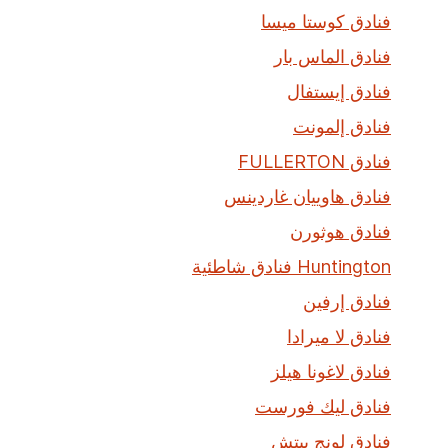
فنادق كوستا ميسا
فنادق الماس بار
فنادق إيستفال
فنادق إلمونت
فنادق FULLERTON
فنادق هاوييان غاردينس
فنادق هوثورن
Huntington فنادق شاطئية
فنادق إرفين
فنادق لا ميرادا
فنادق لاغونا هيلز
فنادق ليك فورست
فنادق لونج بيتش