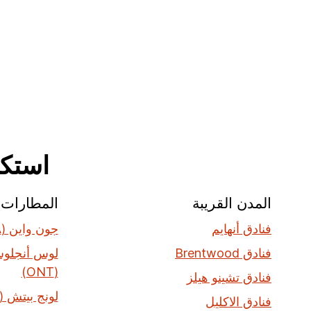
استكشف فنا
المدن القريبة
المطارات ا
فنادق أنهايم
جون واين (SNA)
فنادق Brentwood
لوس أنجلوس 
(ONT)
فنادق تشينو هيلز
لونج بيتش (LGB)
فنادق الاكليل