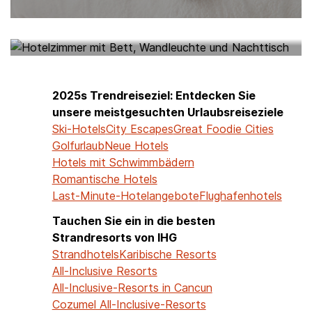
HOTELS IN MEINER NÄHE
2025s Trendreiseziel: Entdecken Sie
unsere meistgesuchten Urlaubsreiseziele
Ski-Hotels
City Escapes
Great Foodie Cities
Golfurlaub
Neue Hotels
Hotels mit Schwimmbädern
Romantische Hotels
Last-Minute-Hotelangebote
Flughafenhotels
Tauchen Sie ein in die besten
Strandresorts von IHG
Strandhotels
Karibische Resorts
All-Inclusive Resorts
All-Inclusive-Resorts in Cancun
Cozumel All-Inclusive-Resorts