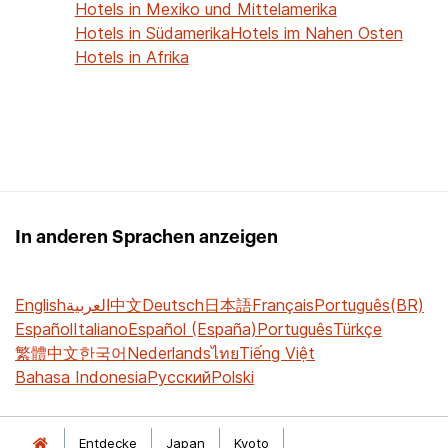
Hotels in Mexiko und Mittelamerika
Hotels in Südamerika
Hotels im Nahen Osten
Hotels in Afrika
In anderen Sprachen anzeigen
English
العربية
中文
Deutsch
日本語
Français
Português(BR)
Español
Italiano
Español (España)
Português
Türkçe
繁體中文
한국어
Nederlands
ไทย
Tiếng Việt
Bahasa Indonesia
Русский
Polski
Entdecke
Japan
Kyoto