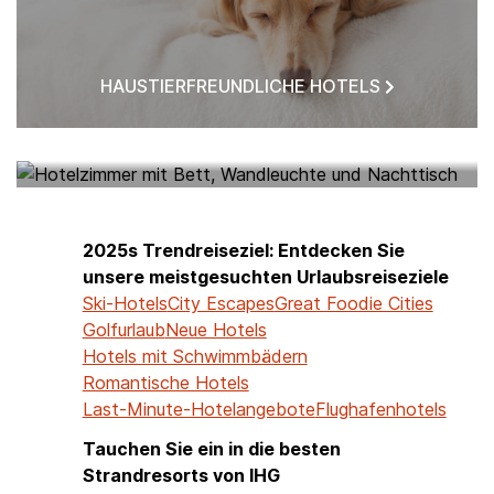
HAUSTIERFREUNDLICHE HOTELS
HOTELS IN MEINER NÄHE
2025s Trendreiseziel: Entdecken Sie
unsere meistgesuchten Urlaubsreiseziele
Ski-Hotels
City Escapes
Great Foodie Cities
Golfurlaub
Neue Hotels
Hotels mit Schwimmbädern
Romantische Hotels
Last-Minute-Hotelangebote
Flughafenhotels
Tauchen Sie ein in die besten
Strandresorts von IHG