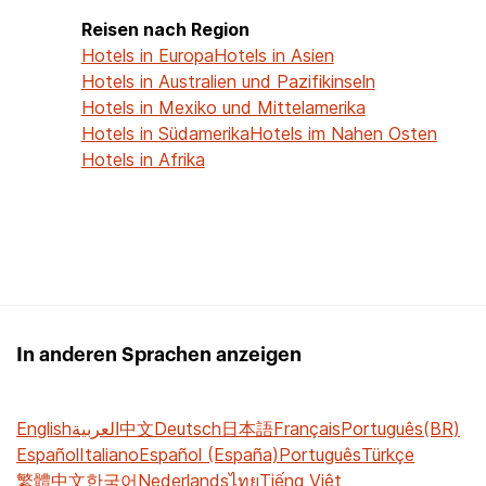
Reisen nach Region
Hotels in Europa
Hotels in Asien
Hotels in Australien und Pazifikinseln
Hotels in Mexiko und Mittelamerika
Hotels in Südamerika
Hotels im Nahen Osten
Hotels in Afrika
In anderen Sprachen anzeigen
English
العربية
中文
Deutsch
日本語
Français
Português(BR)
Español
Italiano
Español (España)
Português
Türkçe
繁體中文
한국어
Nederlands
ไทย
Tiếng Việt