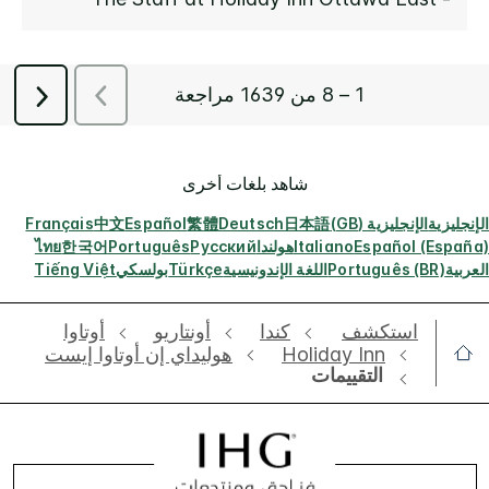
شاهد بلغات أخرى
الإنجليزية
الإنجليزية (GB)
日本語
Deutsch
繁體
Español
中文
Français
Español (España)
Italiano
هولندا
Русский
Português
한국어
ไทย
العربية
Português (BR)
اللغة الإندونيسية
Türkçe
بولسكي
Tiếng Việt
استكشف
كندا
أونتاريو
أوتاوا
Holiday Inn
هوليداي إن أوتاوا إيست
التقييمات