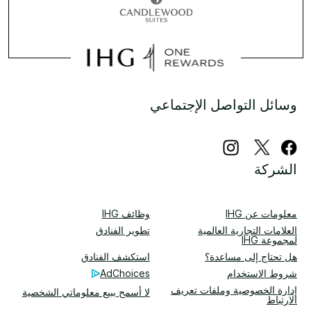
وسائل التواصل الإجتماعي
الشركة
معلومات عن IHG
وظائف IHG
العلامات التجارية العالمية
تطوير الفنادق
لمجموعة IHG
هل تحتاج إلى مساعدة؟
استكشف الفنادق
شروط الاستخدام
AdChoices
إدارة الخصوصية وملفات تعريف
لا أسمح ببيع معلوماتي الشخصية
الارتباط