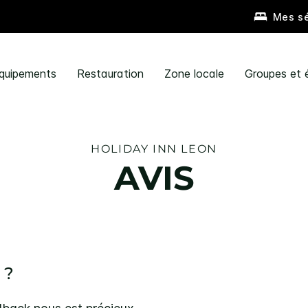
Mes sé
quipements
Restauration
Zone locale
Groupes et
HOLIDAY INN
LEON
AVIS
 ?