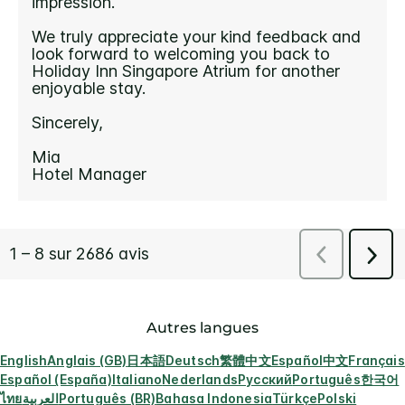
Autres langues
English
Anglais (GB)
日本語
Deutsch
繁體中文
Español
中文
Français
Español (España)
Italiano
Nederlands
Русский
Português
한국어
ไทย
العربية
Português (BR)
Bahasa Indonesia
Türkçe
Polski