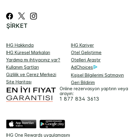
ŞIRKET
IHG Hakkında
IHG Kariyer
IHG Küresel Markaları
Otel Geliştirme
Yardıma mı ihtiyacınız var?
Otelleri Araştır
Kullanım Şartları
AdChoices
Gizlilik ve Çerez Merkezi
Kişisel Bilgilerimi Satmayın
Site Haritası
Geri Bildirim
Online rezervasyon yaptırın veya
arayın:
1 877 834 3613
IHG One Rewards uygulamasını