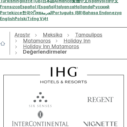
Turkish
İngilizce (GB)
日本語
Almanca
繁體中文
İspanyolca
中文
Fransızca
Español (España)
İtalyanca
Hollanda
Русский
Portekizce
한국어
ไทย
العربية
Português (BR)
Bahasa Endonezya
English
Polski
Tiếng Việt
Araştır
Meksika
Tamaulipas
Matamoros
Holiday Inn
Holiday Inn Matamoros
Değerlendirmeler