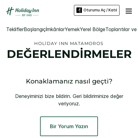
Oturumu Aç / Katıl
Teklifler
Başlangıç
İmkânlar
Yemek
Yerel Bölge
Toplantılar ve 
HOLIDAY INN
MATAMOROS
DEĞERLENDİRMELER
Konaklamanız nasıl geçti?
Deneyiminizi bize bildirin. Geri bildiriminize değer
veriyoruz.
Bir Yorum Yazın