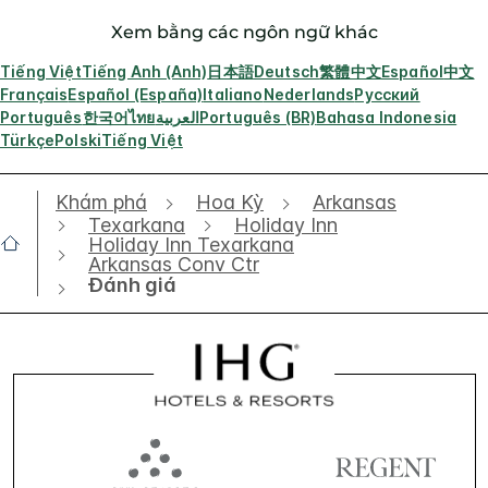
Xem bằng các ngôn ngữ khác
Tiếng Việt
Tiếng Anh (Anh)
日本語
Deutsch
繁體中文
Español
中文
Français
Español (España)
Italiano
Nederlands
Русский
Português
한국어
ไทย
العربية
Português (BR)
Bahasa Indonesia
Türkçe
Polski
Tiếng Việt
Khám phá
Hoa Kỳ
Arkansas
Texarkana
Holiday Inn
Holiday Inn Texarkana
Arkansas Conv Ctr
Đánh giá