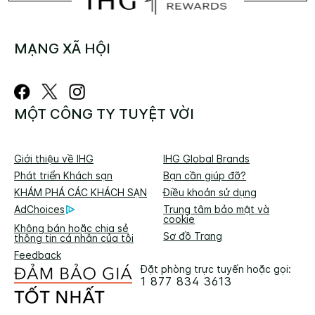
MẠNG XÃ HỘI
MỘT CÔNG TY TUYỆT VỜI
Giới thiệu về IHG
IHG Global Brands
Phát triển Khách sạn
Bạn cần giúp đỡ?
KHÁM PHÁ CÁC KHÁCH SẠN
Điều khoản sử dụng
AdChoices
Trung tâm bảo mật và
cookie
Không bán hoặc chia sẻ
Sơ đồ Trang
thông tin cá nhân của tôi
Feedback
Đặt phòng trực tuyến hoặc gọi:
1 877 834 3613