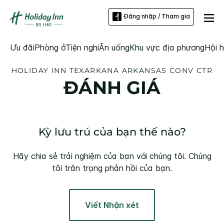
Đăng nhập / Tham gia
Ưu đãi
Phòng ở
Tiện nghi
Ăn uống
Khu vực địa phương
Hội h
HOLIDAY INN
TEXARKANA ARKANSAS CONV CTR
ĐÁNH GIÁ
Kỳ lưu trú của bạn thế nào?
Hãy chia sẻ trải nghiệm của bạn với chúng tôi. Chúng
tôi trân trọng phản hồi của bạn.
Viết Nhận xét