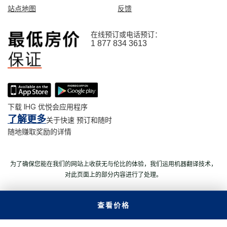
站点地图
反馈
在线预订或电话预订：
1 877 834 3613
下载 IHG 优悦会应用程序
了解更多
关于快速 预订和随时
随地赚取奖励的详情
为了确保您能在我们的网站上收获无与伦比的体验，我们运用机器翻译技术，
对此页面上的部分内容进行了处理。
查看价格
© 2026 洲际酒店集团。 版权所有。 多数酒店为独立产权及独立经
营。
沪ICP备09027645号-1
沪公网安备31011502008060号