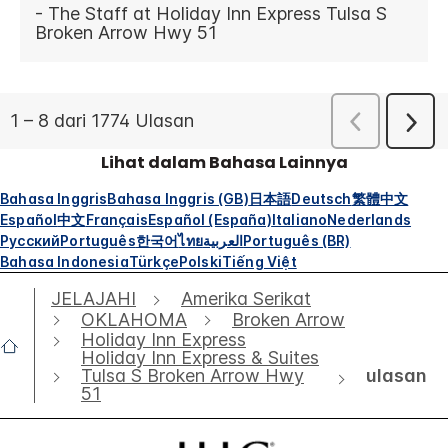
Lihat dalam Bahasa Lainnya
Bahasa Inggris
Bahasa Inggris (GB)
日本語
Deutsch
繁體中文
Español
中文
Français
Español (España)
Italiano
Nederlands
Русский
Português
한국어
ไทย
العربية
Português (BR)
Bahasa Indonesia
Türkçe
Polski
Tiếng Việt
JELAJAHI
Amerika Serikat
OKLAHOMA
Broken Arrow
Holiday Inn Express
Holiday Inn Express & Suites
ulasan
Tulsa S Broken Arrow Hwy
51