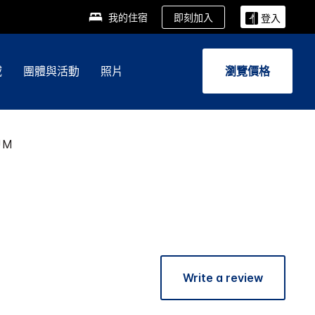
即刻加入
我的住宿
登入
域
團體與活動
照片
瀏覽價格
UM
Write a review