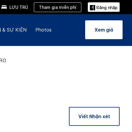
Tham gia miễn phí
LƯU TRÚ
Đăng nhập
 & SỰ KIỆN
Photos
Xem giá
RO
Viết Nhận xét