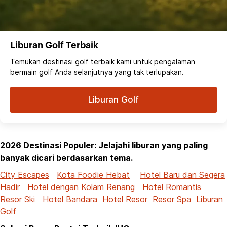
Liburan Golf Terbaik
Temukan destinasi golf terbaik kami untuk pengalaman
bermain golf Anda selanjutnya yang tak terlupakan.
Liburan Golf
2026 Destinasi Populer: Jelajahi liburan yang paling
banyak dicari berdasarkan tema.
City Escapes
Kota Foodie Hebat
Hotel Baru dan Segera
Hadir
Hotel dengan Kolam Renang
Hotel Romantis
Resor Ski
Hotel Bandara
Hotel Resor
Resor Spa
Liburan
Golf