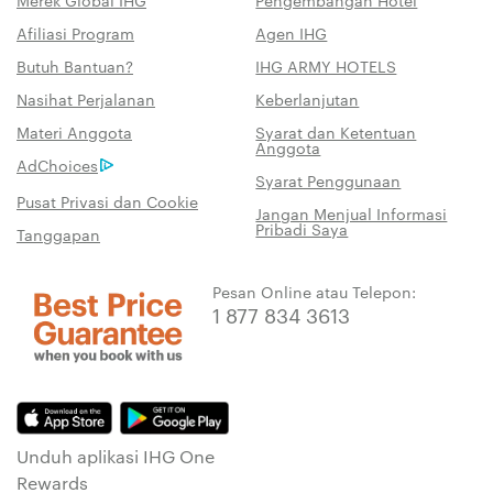
Merek Global IHG
Pengembangan Hotel
Afiliasi Program
Agen IHG
Butuh Bantuan?
IHG ARMY HOTELS
Nasihat Perjalanan
Keberlanjutan
Materi Anggota
Syarat dan Ketentuan
Anggota
AdChoices
Syarat Penggunaan
Pusat Privasi dan Cookie
Jangan Menjual Informasi
Pribadi Saya
Tanggapan
Pesan Online atau Telepon:
1 877 834 3613
Unduh aplikasi IHG One
Rewards