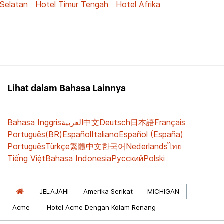
Selatan
Hotel Timur Tengah
Hotel Afrika
Lihat dalam Bahasa Lainnya
Bahasa Inggris
العربية
中文
Deutsch
日本語
Français
Português(BR)
Español
Italiano
Español (España)
Português
Türkçe
繁體中文
한국어
Nederlands
ไทย
Tiếng Việt
Bahasa Indonesia
Русский
Polski
JELAJAHI
Amerika Serikat
MICHIGAN
Acme
Hotel Acme Dengan Kolam Renang