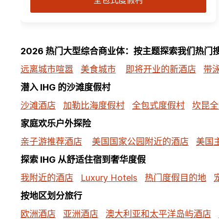
全包式度假村
2026 热门大型综合商业体：按主题探索我们热门
远离城市喧嚣
美食城市
即将开业的新酒店
带
潜入 IHG 的沙滩度假村
沙滩酒店
加勒比海度假村
全包式度假村
坎昆全
家庭欢乐户外探险
亲子游推荐酒店
美国国家公园附近的酒店
美国
探索 IHG 从舒适住宿到奢华度假
我附近的酒店
Luxury Hotels
热门度假目的地
按地区划分旅行
欧洲酒店
亚洲酒店
澳大利亚和太平洋岛屿酒店