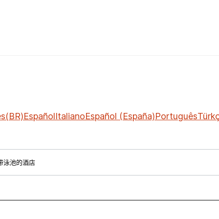
ês(BR)
Español
Italiano
Español (España)
Português
Türk
e带泳池的酒店