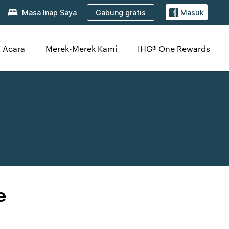
Gabung gratis
Masa Inap Saya
Masuk
 Acara
Merek-Merek Kami
IHG® One Rewards
e