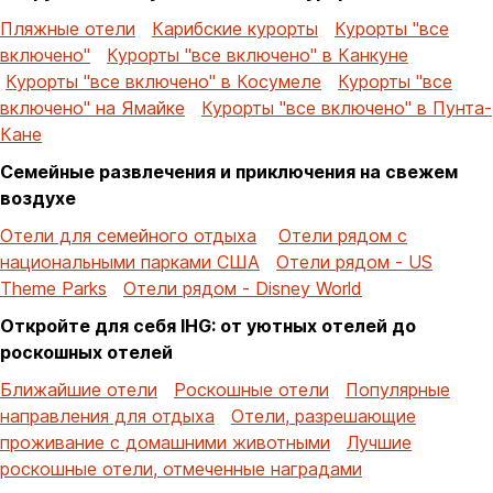
Пляжные отели
Карибские курорты
Курорты "все
включено"
Курорты "все включено" в Канкуне
Курорты "все включено" в Косумеле
Курорты "все
включено" на Ямайке
Курорты "все включено" в Пунта-
Кане
Семейные развлечения и приключения на свежем
воздухе
Отели для семейного отдыха
Отели рядом с
национальными парками США
Отели рядом - US
Theme Parks
Отели рядом - Disney World
Откройте для себя IHG: от уютных отелей до
роскошных отелей
Ближайшие отели
Роскошные отели
Популярные
направления для отдыха
Отели, разрешающие
проживание с домашними животными
Лучшие
роскошные отели, отмеченные наградами