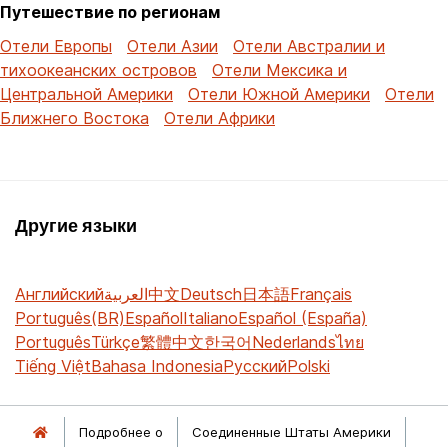
Путешествие по регионам
Отели Европы
Отели Азии
Отели Австралии и
тихоокеанских островов
Отели Мексика и
Центральной Америки
Отели Южной Америки
Отели
Ближнего Востока
Отели Африки
Другие языки
Английский
العربية
中文
Deutsch
日本語
Français
Português(BR)
Español
Italiano
Español (España)
Português
Türkçe
繁體中文
한국어
Nederlands
ไทย
Tiếng Việt
Bahasa Indonesia
Русский
Polski
Подробнее о
Соединенные Штаты Америки