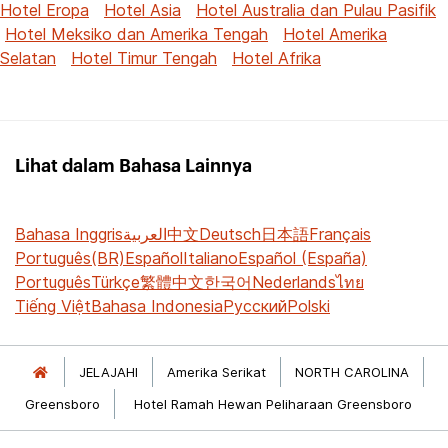
Hotel Eropa
Hotel Asia
Hotel Australia dan Pulau Pasifik
Hotel Meksiko dan Amerika Tengah
Hotel Amerika
Selatan
Hotel Timur Tengah
Hotel Afrika
Lihat dalam Bahasa Lainnya
Bahasa Inggris
العربية
中文
Deutsch
日本語
Français
Português(BR)
Español
Italiano
Español (España)
Português
Türkçe
繁體中文
한국어
Nederlands
ไทย
Tiếng Việt
Bahasa Indonesia
Русский
Polski
JELAJAHI
Amerika Serikat
NORTH CAROLINA
Greensboro
Hotel Ramah Hewan Peliharaan Greensboro