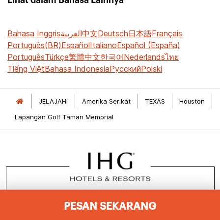
Bahasa Inggris
العربية
中文
Deutsch
日本語
Français
Português(BR)
Español
Italiano
Español (España)
Português
Türkçe
繁體中文
한국어
Nederlands
ไทย
Tiếng Việt
Bahasa Indonesia
Русский
Polski
JELAJAHI
Amerika Serikat
TEXAS
Houston
Lapangan Golf Taman Memorial
PESAN SEKARANG