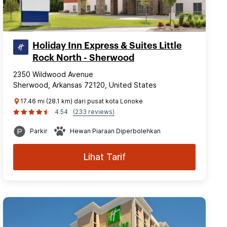
Holiday Inn Express & Suites Little
Rock North - Sherwood
2350 Wildwood Avenue
Sherwood, Arkansas 72120, United States
17.46 mi (28.1 km) dari pusat kota Lonoke
4.54
(233 reviews)
Parkir
Hewan Piaraan Diperbolehkan
Lihat Tarif