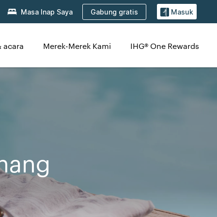
Gabung gratis
Masa Inap Saya
Masuk
 acara
Merek-Merek Kami
IHG® One Rewards
enang