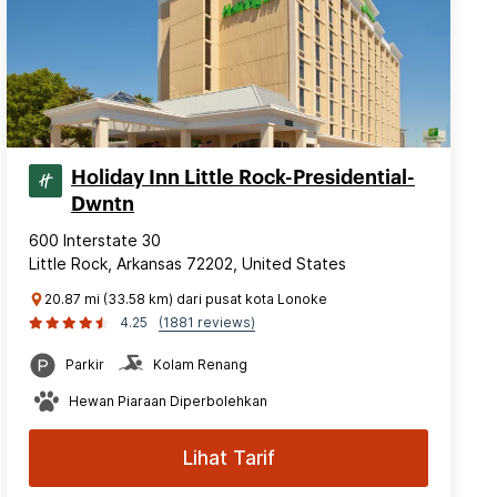
Holiday Inn Little Rock-Presidential-
Dwntn
600 Interstate 30
Little Rock, Arkansas 72202, United States
20.87 mi (33.58 km) dari pusat kota Lonoke
4.25
(1881 reviews)
Parkir
Kolam Renang
Hewan Piaraan Diperbolehkan
Lihat Tarif