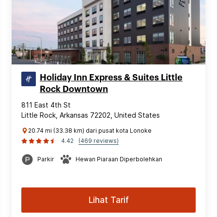
Holiday Inn Express & Suites Little
Rock Downtown
811 East 4th St
Little Rock, Arkansas 72202, United States
20.74 mi (33.38 km) dari pusat kota Lonoke
4.42
(469 reviews)
Parkir
Hewan Piaraan Diperbolehkan
Lihat Tarif