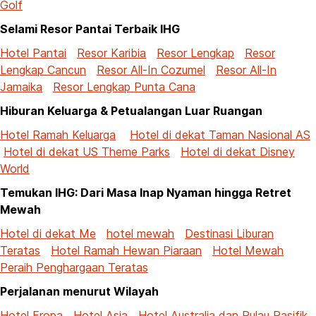
Golf
Selami Resor Pantai Terbaik IHG
Hotel Pantai
Resor Karibia
Resor Lengkap
Resor
Lengkap Cancun
Resor All-In Cozumel
Resor All-In
Jamaika
Resor Lengkap Punta Cana
Hiburan Keluarga & Petualangan Luar Ruangan
Hotel Ramah Keluarga
Hotel di dekat Taman Nasional AS
Hotel di dekat US Theme Parks
Hotel di dekat Disney
World
Temukan IHG: Dari Masa Inap Nyaman hingga Retret
Mewah
Hotel di dekat Me
hotel mewah
Destinasi Liburan
Teratas
Hotel Ramah Hewan Piaraan
Hotel Mewah
Peraih Penghargaan Teratas
Perjalanan menurut Wilayah
Hotel Eropa
Hotel Asia
Hotel Australia dan Pulau Pasifik