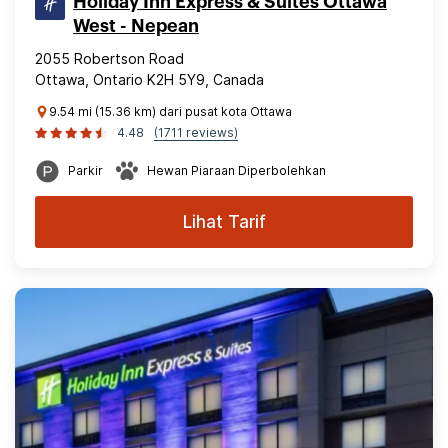
Holiday Inn Express & Suites Ottawa
West - Nepean
2055 Robertson Road
Ottawa, Ontario K2H 5Y9, Canada
9.54 mi (15.36 km) dari pusat kota Ottawa
4.48
(1711 reviews)
Parkir
Hewan Piaraan Diperbolehkan
Lihat Tarif