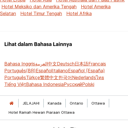
Hotel Meksiko dan Amerika Tengah
Hotel Amerika
Selatan
Hotel Timur Tengah
Hotel Afrika
Lihat dalam Bahasa Lainnya
Bahasa Inggris
العربية
中文
Deutsch
日本語
Français
Português(BR)
Español
Italiano
Español (España)
Português
Türkçe
繁體中文
한국어
Nederlands
ไทย
Tiếng Việt
Bahasa Indonesia
Русский
Polski
JELAJAHI
Kanada
Ontario
Ottawa
Hotel Ramah Hewan Piaraan Ottawa