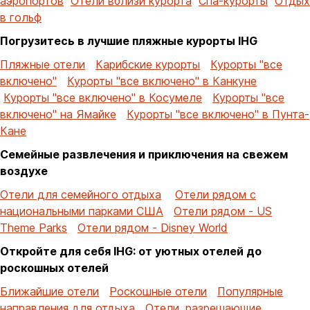
аэропортов
Отели вблизи курорта
Спа-курорты
Отдых
в гольф
Погрузитесь в лучшие пляжные курорты IHG
Пляжные отели
Карибские курорты
Курорты "все
включено"
Курорты "все включено" в Канкуне
Курорты "все включено" в Косумеле
Курорты "все
включено" на Ямайке
Курорты "все включено" в Пунта-
Кане
Семейные развлечения и приключения на свежем
воздухе
Отели для семейного отдыха
Отели рядом с
национальными парками США
Отели рядом - US
Theme Parks
Отели рядом - Disney World
Откройте для себя IHG: от уютных отелей до
роскошных отелей
Ближайшие отели
Роскошные отели
Популярные
направления для отдыха
Отели, разрешающие