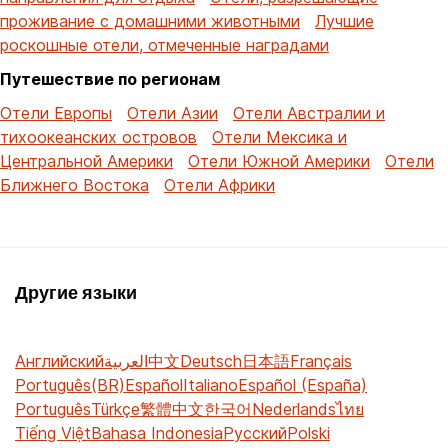
проживание с домашними животными
Лучшие
роскошные отели, отмеченные наградами
Путешествие по регионам
Отели Европы
Отели Азии
Отели Австралии и
тихоокеанских островов
Отели Мексика и
Центральной Америки
Отели Южной Америки
Отели
Ближнего Востока
Отели Африки
Другие языки
Английский
العربية
中文
Deutsch
日本語
Français
Português(BR)
Español
Italiano
Español (España)
Português
Türkçe
繁體中文
한국어
Nederlands
ไทย
Tiếng Việt
Bahasa Indonesia
Русский
Polski