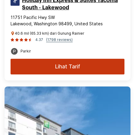
Holiday Inn Express & Suites Tacoma
South - Lakewood
11751 Pacific Hwy SW
Lakewood, Washington 98499, United States
40.6 mil (65.33 km) dari Gunung Rainier
4.37
(1798 reviews)
Parkir
Lihat Tarif