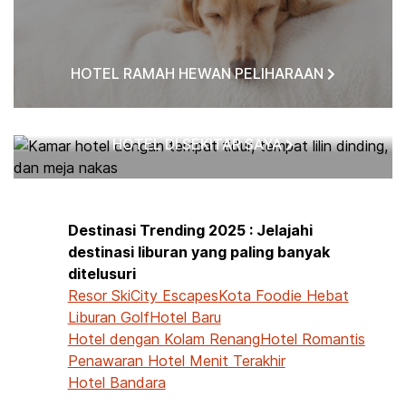
HOTEL RAMAH HEWAN PELIHARAAN
HOTEL DI SEKITAR SAYA
Destinasi Trending 2025 : Jelajahi
destinasi liburan yang paling banyak
ditelusuri
Resor Ski
City Escapes
Kota Foodie Hebat
Liburan Golf
Hotel Baru
Hotel dengan Kolam Renang
Hotel Romantis
Penawaran Hotel Menit Terakhir
Hotel Bandara