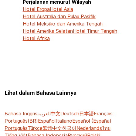
Perjalanan menurut Wilayah
Hotel Eropa
Hotel Asia
Hotel Australia dan Pulau Pasifik
Hotel Meksiko dan Amerika Tengah
Hotel Amerika Selatan
Hotel Timur Tengah
Hotel Afrika
Lihat dalam Bahasa Lainnya
Bahasa Inggris
العربية
中文
Deutsch
日本語
Français
Português(BR)
Español
Italiano
Español (España)
Português
Türkçe
繁體中文
한국어
Nederlands
ไทย
Tiếng Việt
Bahasa Indonesia
Русский
Polski