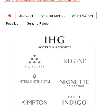
JELAJAHI
Amerika Serikat
WASHINGTON
Puyallup
Gunung Rainier