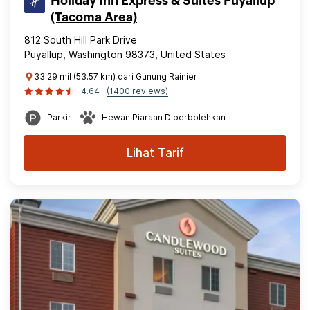
Holiday Inn Express & Suites Puyallup
(Tacoma Area)
812 South Hill Park Drive
Puyallup, Washington 98373, United States
33.29 mil (53.57 km) dari Gunung Rainier
4.64
(1400 reviews)
Parkir
Hewan Piaraan Diperbolehkan
Lihat Tarif