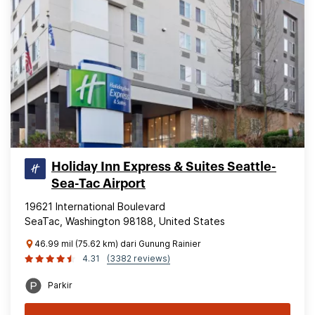
Holiday Inn Express & Suites Seattle-
Sea-Tac Airport
19621 International Boulevard
SeaTac, Washington 98188, United States
46.99 mil (75.62 km) dari Gunung Rainier
4.31
(3382 reviews)
Parkir