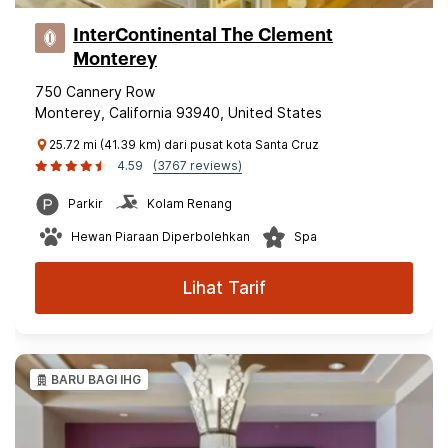
InterContinental The Clement
Monterey
750 Cannery Row
Monterey, California 93940, United States
25.72 mi (41.39 km) dari pusat kota Santa Cruz
4.59
(3767 reviews)
Parkir
Kolam Renang
Hewan Piaraan Diperbolehkan
Spa
Lihat Tarif
BARU BAGI IHG