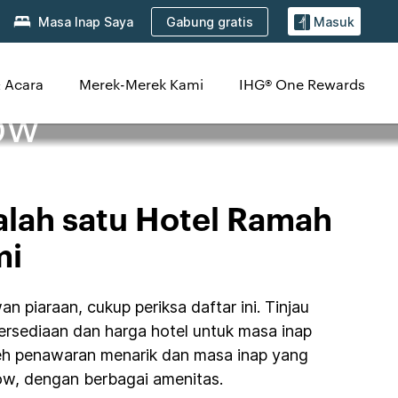
Gabung gratis
Masa Inap Saya
Masuk
 Acara
Merek-Merek Kami
IHG® One Rewards
ow
alah satu Hotel Ramah
mi
piaraan, cukup periksa daftar ini. Tinjau
etersediaan dan harga hotel untuk masa inap
eh penawaran menarik dan masa inap yang
w, dengan berbagai amenitas.