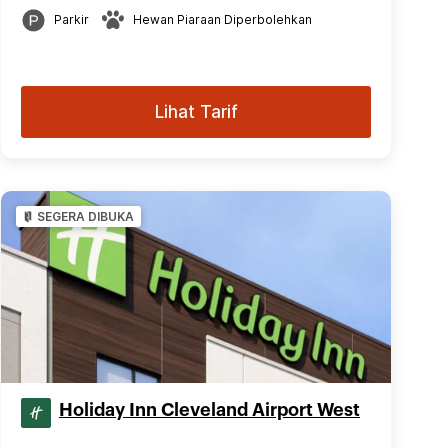
Parkir
Hewan Piaraan Diperbolehkan
Lihat Tarif
SEGERA DIBUKA
Holiday Inn Cleveland Airport West