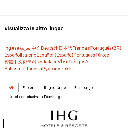
Visualizza in altre lingue
Inglese
العربية
中文
Deutsch
日本語
Français
Português(BR)
Español
Italiano
Español (España)
Português
Türkçe
繁體中文
한국어
Nederlands
ไทย
Tiếng Việt
Bahasa Indonesia
Русский
Polski
Esplora
Regno Unito
Edimburgo
Hotel con piscina a Edimburgo