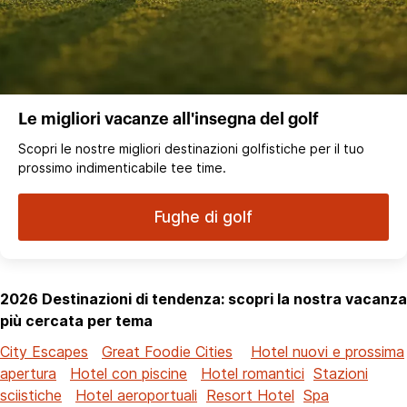
Le migliori vacanze all'insegna del golf
Scopri le nostre migliori destinazioni golfistiche per il tuo
prossimo indimenticabile tee time.
Fughe di golf
2026 Destinazioni di tendenza: scopri la nostra vacanza
più cercata per tema
City Escapes
Great Foodie Cities
Hotel nuovi e prossima
apertura
Hotel con piscine
Hotel romantici
Stazioni
sciistiche
Hotel aeroportuali
Resort Hotel
Spa