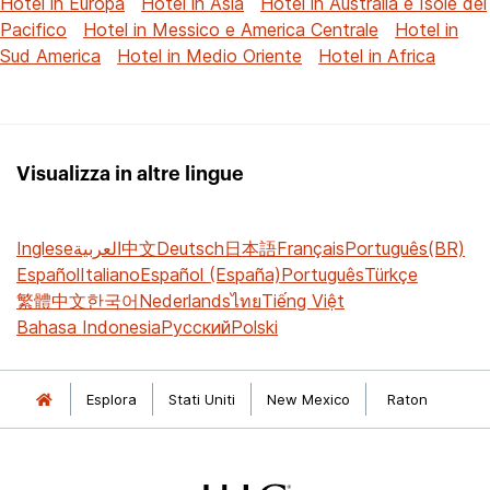
Hotel in Europa
Hotel in Asia
Hotel in Australia e Isole del
Pacifico
Hotel in Messico e America Centrale
Hotel in
Sud America
Hotel in Medio Oriente
Hotel in Africa
Visualizza in altre lingue
Inglese
العربية
中文
Deutsch
日本語
Français
Português(BR)
Español
Italiano
Español (España)
Português
Türkçe
繁體中文
한국어
Nederlands
ไทย
Tiếng Việt
Bahasa Indonesia
Русский
Polski
Esplora
Stati Uniti
New Mexico
Raton