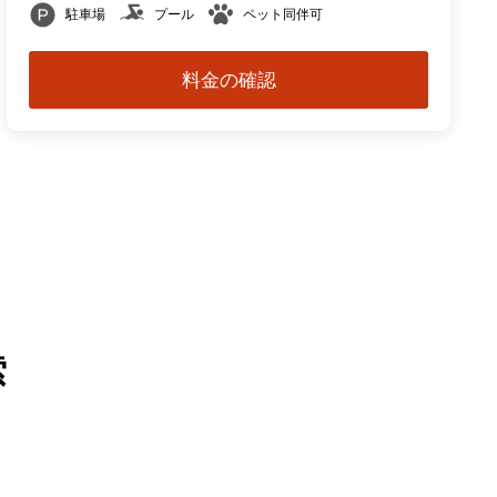
駐車場
プール
ペット同伴可
料金の確認
索