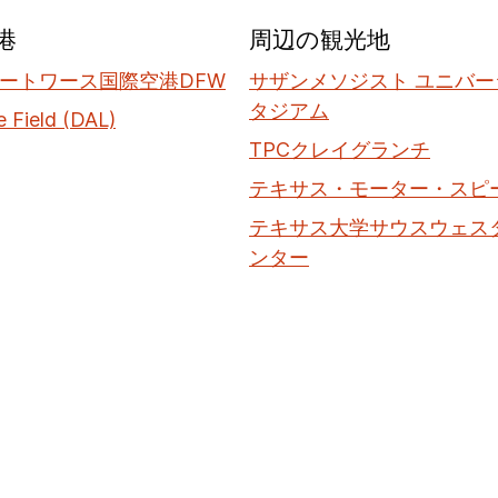
港
周辺の観光地
ートワース国際空港DFW
サザンメソジスト ユニバ
タジアム
e Field (DAL)
TPCクレイグランチ
テキサス・モーター・スピ
テキサス大学サウスウェス
ンター