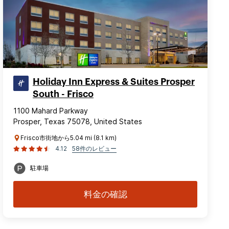
Holiday Inn Express & Suites Prosper
South - Frisco
1100 Mahard Parkway
Prosper, Texas 75078, United States
Frisco市街地から5.04 mi (8.1 km)
4.12
58件のレビュー
駐車場
料金の確認