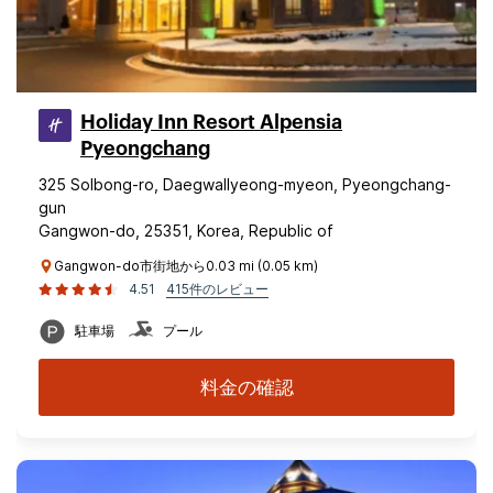
Holiday Inn Resort Alpensia
Pyeongchang
325 Solbong-ro, Daegwallyeong-myeon, Pyeongchang-
gun
Gangwon-do, 25351, Korea, Republic of
Gangwon-do市街地から0.03 mi (0.05 km)
4.51
415件のレビュー
駐車場
プール
料金の確認