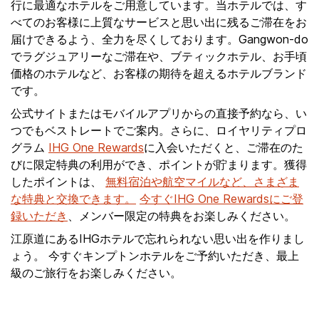
行に最適なホテルをご用意しています。当ホテルでは、す
べてのお客様に上質なサービスと思い出に残るご滞在をお
届けできるよう、全力を尽くしております。Gangwon-do
でラグジュアリーなご滞在や、ブティックホテル、お手頃
価格のホテルなど、お客様の期待を超えるホテルブランド
です。
公式サイトまたはモバイルアプリからの直接予約なら、い
つでもベストレートでご案内。さらに、ロイヤリティプロ
グラム
IHG One Rewards
に入会いただくと、ご滞在のた
びに限定特典の利用ができ、ポイントが貯まります。獲得
したポイントは、
無料宿泊や航空マイルなど、さまざま
な特典と交換できます。
今すぐIHG One Rewardsにご登
録いただき
、メンバー限定の特典をお楽しみください。
江原道にあるIHGホテルで忘れられない思い出を作りまし
ょう。 今すぐキンプトンホテルをご予約いただき、最上
級のご旅行をお楽しみください。