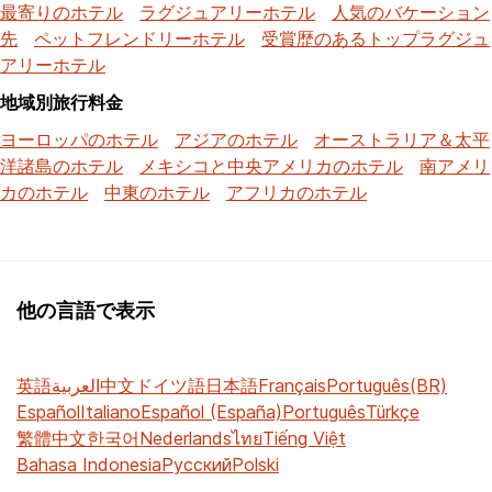
最寄りのホテル
ラグジュアリーホテル
人気のバケーション
先
ペットフレンドリーホテル
受賞歴のあるトップラグジュ
アリーホテル
地域別旅行料金
ヨーロッパのホテル
アジアのホテル
オーストラリア＆太平
洋諸島のホテル
メキシコと中央アメリカのホテル
南アメリ
カのホテル
中東のホテル
アフリカのホテル
他の言語で表示
英語
العربية
中文
ドイツ語
日本語
Français
Português(BR)
Español
Italiano
Español (España)
Português
Türkçe
繁體中文
한국어
Nederlands
ไทย
Tiếng Việt
Bahasa Indonesia
Русский
Polski