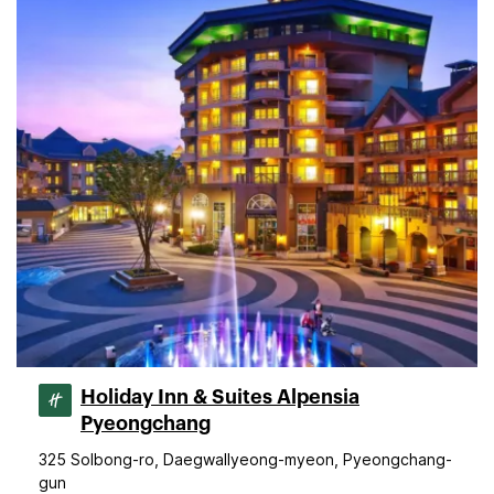
Holiday Inn & Suites Alpensia
Pyeongchang
325 Solbong-ro, Daegwallyeong-myeon, Pyeongchang-
gun