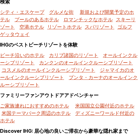
検索
シティ・エスケープ
グルメな街
新規および開業予定のホ
テル
プールのあるホテル
ロマンチックなホテル
スキーリ
ゾート
空港ホテル
リゾートホテル
スパリゾート
ゴルフ
ゲッタウェイ
IHGのベストビーチリゾートを体験
ビーチ沿いのホテル
カリブ諸国のリゾート
オールインクル
ーシブリゾート
カンクンのオールインクルーシブリゾート
コスメルのオールインクルーシブリゾート
ジャマイカのオ
ールインクルーシブリゾート
プンタ・カーナのオールインク
ルーシブリゾート
ファミリーファンアウトドアアドベンチャー
ご家族連れにおすすめのホテル
米国国立公園付近のホテル
米国テーマパーク周辺のホテル
ディズニーワールド付近の
ホテル
Discover IHG: 居心地の良いご滞在から豪華な隠れ家まで