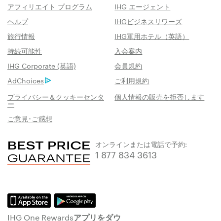
アフィリエイト プログラム
IHG エージェント
ヘルプ
IHGビジネスリワーズ
旅行情報
IHG軍用ホテル（英語）
持続可能性
入会案内
IHG Corporate (英語)
会員規約
AdChoices
ご利用規約
プライバシー＆クッキーセンタ
個人情報の販売を拒否します
ー
ご意見･ご感想
オンラインまたは電話で予約:
1 877 834 3613
IHG One Rewardsアプリをダウ