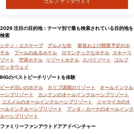
ゴルフ ゲッタウェイ
2026 注目の目的地：テーマ別で最も検索されている目的地を
検索
シティ・エスケープ
グルメな街
新規および開業予定のホ
テル
プールのあるホテル
ロマンチックなホテル
スキーリ
ゾート
空港ホテル
リゾートホテル
スパリゾート
ゴルフ
ゲッタウェイ
IHGのベストビーチリゾートを体験
ビーチ沿いのホテル
カリブ諸国のリゾート
オールインクル
ーシブリゾート
カンクンのオールインクルーシブリゾート
コスメルのオールインクルーシブリゾート
ジャマイカのオ
ールインクルーシブリゾート
プンタ・カーナのオールインク
ルーシブリゾート
ファミリーファンアウトドアアドベンチャー