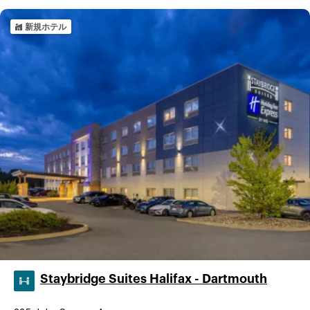
新規ホテル
Staybridge Suites Halifax - Dartmouth