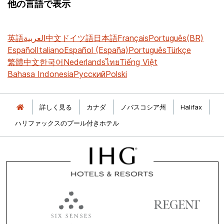
他の言語で表示
英語
العربية
中文
ドイツ語
日本語
Français
Português(BR)
Español
Italiano
Español (España)
Português
Türkçe
繁體中文
한국어
Nederlands
ไทย
Tiếng Việt
Bahasa Indonesia
Русский
Polski
詳しく見る
カナダ
ノバスコシア州
Halifax
ハリファックスのプール付きホテル