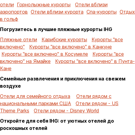
отели
Горнолыжные курорты
Отели вблизи
аэропортов
Отели вблизи курорта
Спа-курорты
Отдых
в гольф
Погрузитесь в лучшие пляжные курорты IHG
Пляжные отели
Карибские курорты
Курорты "все
включено"
Курорты "все включено" в Канкуне
Курорты "все включено" в Косумеле
Курорты "все
включено" на Ямайке
Курорты "все включено" в Пунта-
Кане
Семейные развлечения и приключения на свежем
воздухе
Отели для семейного отдыха
Отели рядом с
национальными парками США
Отели рядом - US
Theme Parks
Отели рядом - Disney World
Откройте для себя IHG: от уютных отелей до
роскошных отелей