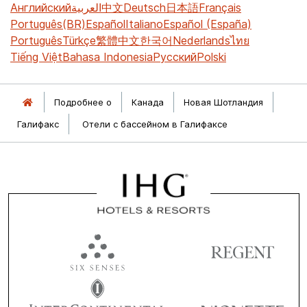
Английский
العربية
中文
Deutsch
日本語
Français
Português(BR)
Español
Italiano
Español (España)
Português
Türkçe
繁體中文
한국어
Nederlands
ไทย
Tiếng Việt
Bahasa Indonesia
Русский
Polski
Подробнее о
Канада
Новая Шотландия
Галифакс
Отели с бассейном в Галифаксе