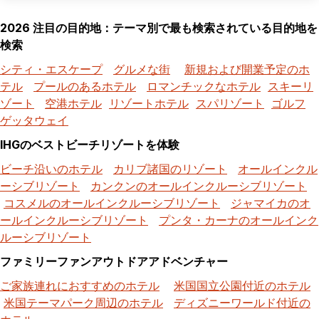
2026 注目の目的地：テーマ別で最も検索されている目的地を
検索
シティ・エスケープ
グルメな街
新規および開業予定のホ
テル
プールのあるホテル
ロマンチックなホテル
スキーリ
ゾート
空港ホテル
リゾートホテル
スパリゾート
ゴルフ
ゲッタウェイ
IHGのベストビーチリゾートを体験
ビーチ沿いのホテル
カリブ諸国のリゾート
オールインクル
ーシブリゾート
カンクンのオールインクルーシブリゾート
コスメルのオールインクルーシブリゾート
ジャマイカのオ
ールインクルーシブリゾート
プンタ・カーナのオールインク
ルーシブリゾート
ファミリーファンアウトドアアドベンチャー
ご家族連れにおすすめのホテル
米国国立公園付近のホテル
米国テーマパーク周辺のホテル
ディズニーワールド付近の