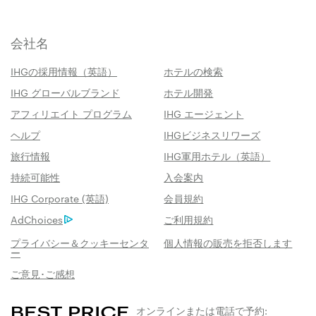
会社名
IHGの採用情報（英語）
ホテルの検索
IHG グローバルブランド
ホテル開発
アフィリエイト プログラム
IHG エージェント
ヘルプ
IHGビジネスリワーズ
旅行情報
IHG軍用ホテル（英語）
持続可能性
入会案内
IHG Corporate (英語)
会員規約
AdChoices
ご利用規約
プライバシー＆クッキーセンタ
個人情報の販売を拒否します
ー
ご意見･ご感想
オンラインまたは電話で予約: