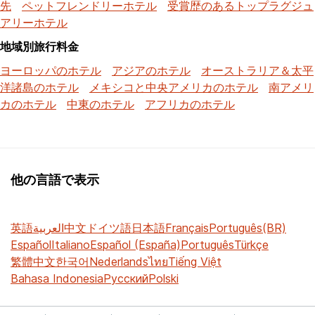
先
ペットフレンドリーホテル
受賞歴のあるトップラグジュ
アリーホテル
地域別旅行料金
ヨーロッパのホテル
アジアのホテル
オーストラリア＆太平
洋諸島のホテル
メキシコと中央アメリカのホテル
南アメリ
カのホテル
中東のホテル
アフリカのホテル
他の言語で表示
英語
العربية
中文
ドイツ語
日本語
Français
Português(BR)
Español
Italiano
Español (España)
Português
Türkçe
繁體中文
한국어
Nederlands
ไทย
Tiếng Việt
Bahasa Indonesia
Русский
Polski