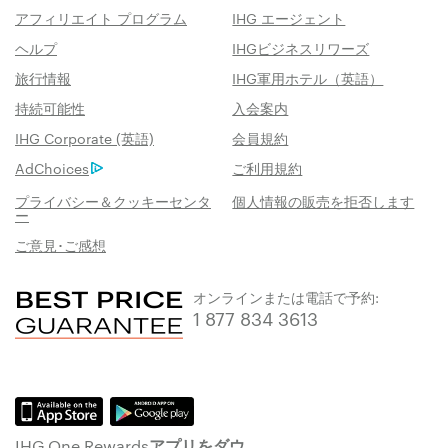
アフィリエイト プログラム
IHG エージェント
ヘルプ
IHGビジネスリワーズ
旅行情報
IHG軍用ホテル（英語）
持続可能性
入会案内
IHG Corporate (英語)
会員規約
AdChoices
ご利用規約
プライバシー＆クッキーセンタ
個人情報の販売を拒否します
ー
ご意見･ご感想
オンラインまたは電話で予約:
1 877 834 3613
IHG One Rewardsアプリをダウ