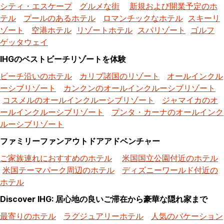
シティ・エスケープ
グルメな街
新規および開業予定のホ
テル
プールのあるホテル
ロマンチックなホテル
スキーリ
ゾート
空港ホテル
リゾートホテル
スパリゾート
ゴルフ
ゲッタウェイ
IHGのベストビーチリゾートを体験
ビーチ沿いのホテル
カリブ諸国のリゾート
オールインクル
ーシブリゾート
カンクンのオールインクルーシブリゾート
コスメルのオールインクルーシブリゾート
ジャマイカのオ
ールインクルーシブリゾート
プンタ・カーナのオールインク
ルーシブリゾート
ファミリーファンアウトドアアドベンチャー
ご家族連れにおすすめのホテル
米国国立公園付近のホテル
米国テーマパーク周辺のホテル
ディズニーワールド付近の
ホテル
Discover IHG: 居心地の良いご滞在から豪華な隠れ家まで
最寄りのホテル
ラグジュアリーホテル
人気のバケーション