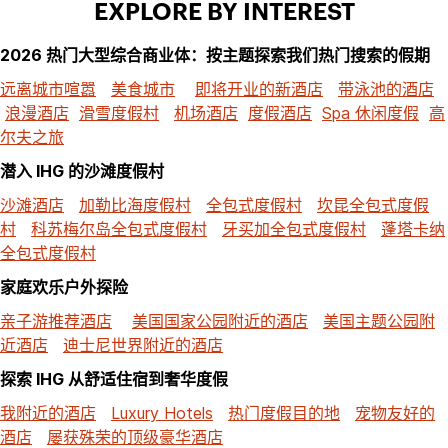
EXPLORE BY INTEREST
2026 热门大型综合商业体：按主题探索我们热门搜索的假期
远离城市喧嚣
美食城市
即将开业的新酒店
带泳池的酒店
浪漫酒店
滑雪度假村
机场酒店
度假酒店
Spa 休闲度假
高
尔夫之旅
潜入 IHG 的沙滩度假村
沙滩酒店
加勒比海度假村
全包式度假村
坎昆全包式度假
村
科苏梅尔岛全包式度假村
牙买加全包式度假村
蓬塔卡纳
全包式度假村
家庭欢乐户外探险
亲子游推荐酒店
美国国家公园附近的酒店
美国主题公园附
近酒店
迪士尼世界附近的酒店
探索 IHG 从舒适住宿到奢华度假
我附近的酒店
Luxury Hotels
热门度假目的地
宠物友好的
酒店
屡获殊荣的顶级豪华酒店