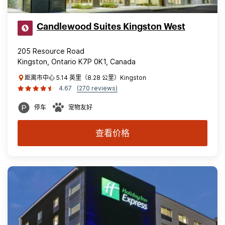
Candlewood Suites Kingston West
205 Resource Road
Kingston, Ontario K7P 0K1, Canada
距离市中心 5.14 英里（8.28 公里）Kingston
4.67
(270 reviews)
停车
宠物友好
查看价格