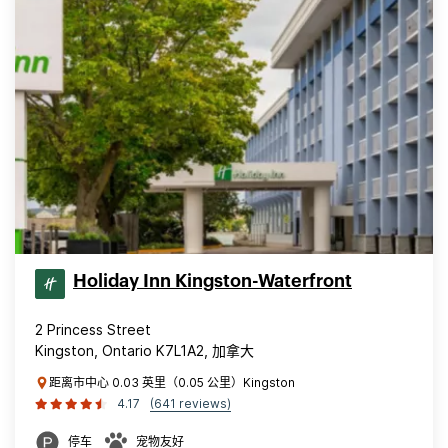
Holiday Inn Kingston-Waterfront
2 Princess Street
Kingston, Ontario K7L1A2, 加拿大
距离市中心 0.03 英里（0.05 公里）Kingston
4.17
(641 reviews)
停车
宠物友好