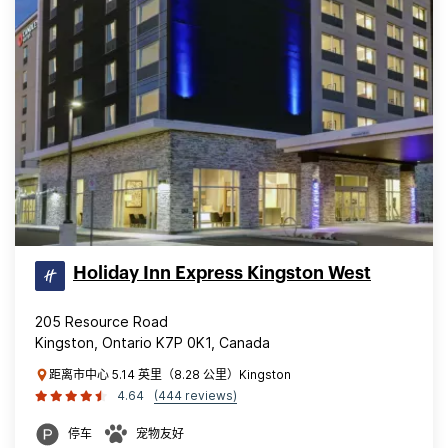
Holiday Inn Express Kingston West
205 Resource Road
Kingston, Ontario K7P 0K1, Canada
距离市中心 5.14 英里（8.28 公里）Kingston
4.64
(444 reviews)
停车
宠物友好