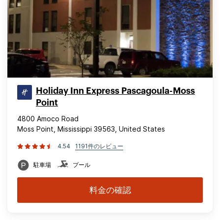
Holiday Inn Express Pascagoula-Moss
Point
4800 Amoco Road
Moss Point, Mississippi 39563, United States
4.54
1191件のレビュー
駐車場
プール
料金の確認