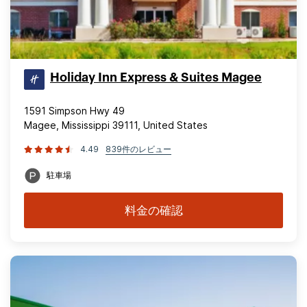
Holiday Inn Express & Suites Magee
1591 Simpson Hwy 49
Magee, Mississippi 39111, United States
4.49
839件のレビュー
駐車場
料金の確認