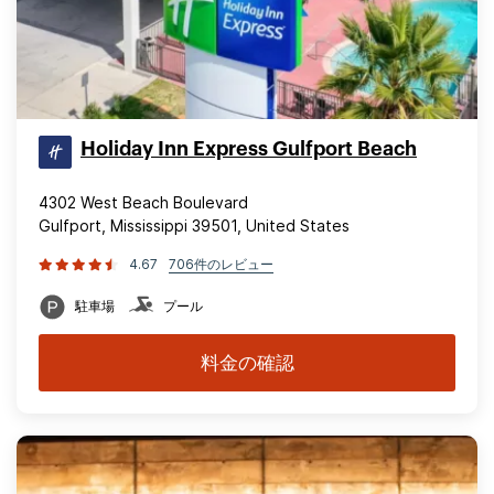
Holiday Inn Express Gulfport Beach
4302 West Beach Boulevard
Gulfport, Mississippi 39501, United States
4.67
706件のレビュー
駐車場
プール
料金の確認