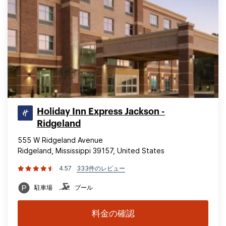
Holiday Inn Express Jackson -
Ridgeland
555 W Ridgeland Avenue
Ridgeland, Mississippi 39157, United States
4.57
333件のレビュー
駐車場
プール
料金の確認