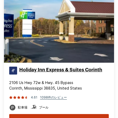
Holiday Inn Express & Suites Corinth
2106 Us Hwy 72w & Hwy. 45 Bypass
Corinth, Mississippi 38835, United States
4.61
1098件のレビュー
駐車場
プール