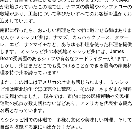
が栽培されていたこの地では、ナマズの農場やバッファローの
牧場があり、工芸について学びたいすべてのお客様を温かくお
迎えしています。
南部に行ったら、おいしい料理を食べずに過ごせる街はありま
せんか ミシシッピ州は、ナマズ、カムバックソース、タマー
レ、エビ、サツマイモなど、あらゆる料理を使った料理を提供
します。 ミシシッピ州の本拠地ミシシッピ州には、James
Beard受賞歴のあるシェフや有名なフードライターがいます。
しかし、州はまだどこでも見つけることができる最高の家庭料
理を持つ州を誇っています!
また、この州にはアメリカの歴史も感じられます。 ミシシッ
ピ州は南北紛争でほぼ完全に荒廃し、その後、さまざまな困難
に見舞われました。 現在では、市内には公民権運動や公民権
運動の拠点が数え切れないほどあり、アメリカを代表する観光
名所となっています。
ミシシッピ州での休暇で、多様な文化や美味しい料理、そして
自然を堪能する旅にお出かけください。