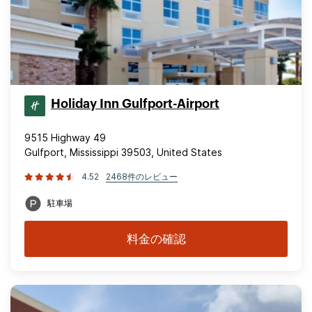
Holiday Inn Gulfport-Airport
9515 Highway 49
Gulfport, Mississippi 39503, United States
4.52
2468件のレビュー
駐車場
料金の確認