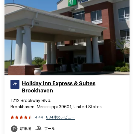
Holiday Inn Express & Suites
Brookhaven
1212 Brookway Blvd.
Brookhaven, Mississippi 39601, United States
4.44
884件のレビュー
駐車場
プール