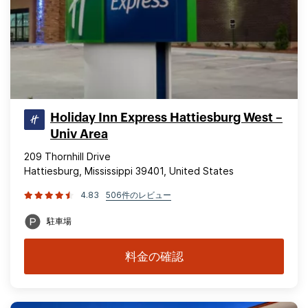
Holiday Inn Express Hattiesburg West –
Univ Area
209 Thornhill Drive
Hattiesburg, Mississippi 39401, United States
4.83
506件のレビュー
駐車場
料金の確認