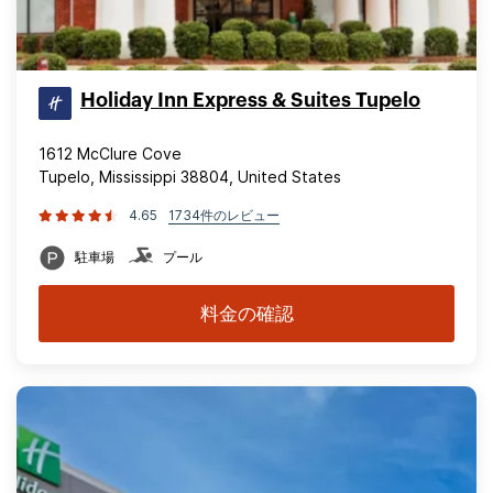
Holiday Inn Express & Suites Tupelo
1612 McClure Cove
Tupelo, Mississippi 38804, United States
4.65
1734件のレビュー
駐車場
プール
料金の確認