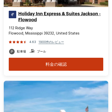
Holiday Inn Express & Suites Jackson -
Flowood
112 Ridge Way
Flowood, Mississippi 39232, United States
4.63
1900件のレビュー
駐車場
プール
料金の確認