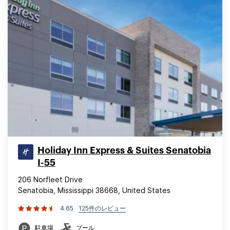
Holiday Inn Express & Suites Senatobia
I-55
206 Norfleet Drive
Senatobia, Mississippi 38668, United States
4.65
125件のレビュー
駐車場
プール