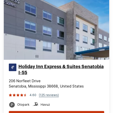
Holiday Inn Express & Suites Senatobia
I-55
206 Norfleet Drive
Senatobia, Mississippi 38668, United States
4.60
(125 reviews)
Otopark
Havuz