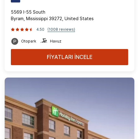
5569 I-55 South
Byram, Mississippi 39272, United States
4.50
(1008 reviews)
Otopark
Havuz
FİYATLARI İNCELE