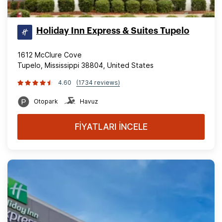
Holiday Inn Express & Suites Tupelo
1612 McClure Cove
Tupelo, Mississippi 38804, United States
4.60
(1734 reviews)
Otopark
Havuz
FİYATLARI İNCELE