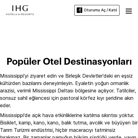
Oturumu Aç / Katıl
Mississippi Otelleri
Popüler Otel Destinasyonları
Mississippi'yi ziyaret edin ve Birleşik Devletler'deki en eşsiz
kültürden bazılarını deneyimleyin. Eyaletin yoğun ormanlık
arazisi, verimli Mississippi Deltası bölgesine açılıyor. Tatilciler,
sonsuz sahil eğlencesi için pastoral körfez kıyı şeridine akın
eder.
Mississippi'de açık hava etkinliklerine katılma sıkıntısı yoktur.
Bisiklet, kamp, kano, kano, balık tutma, avcılık ve büyüyen bir
Tarım Turizmi endüstrisi, hiçbir maceracıyı tatminsiz
bırakmaz. Bir zamanlar pamuğun hüküm sürdüğü yerde, yayın