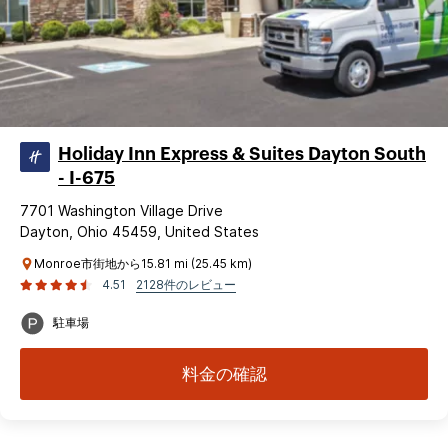
Holiday Inn Express & Suites Dayton South
- I-675
7701 Washington Village Drive
Dayton, Ohio 45459, United States
Monroe市街地から15.81 mi (25.45 km)
4.51
2128件のレビュー
駐車場
料金の確認