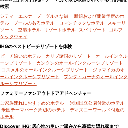
検索
シティ・エスケープ
グルメな街
新規および開業予定のホ
テル
プールのあるホテル
ロマンチックなホテル
スキーリ
ゾート
空港ホテル
リゾートホテル
スパリゾート
ゴルフ
ゲッタウェイ
IHGのベストビーチリゾートを体験
ビーチ沿いのホテル
カリブ諸国のリゾート
オールインクル
ーシブリゾート
カンクンのオールインクルーシブリゾート
コスメルのオールインクルーシブリゾート
ジャマイカのオ
ールインクルーシブリゾート
プンタ・カーナのオールインク
ルーシブリゾート
ファミリーファンアウトドアアドベンチャー
ご家族連れにおすすめのホテル
米国国立公園付近のホテル
米国テーマパーク周辺のホテル
ディズニーワールド付近の
ホテル
Discover IHG: 居心地の良いご滞在から豪華な隠れ家まで