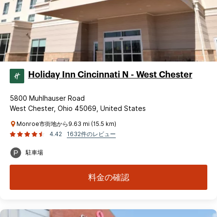
Holiday Inn Cincinnati N - West Chester
5800 Muhlhauser Road
West Chester, Ohio 45069, United States
Monroe市街地から9.63 mi (15.5 km)
4.42
1632件のレビュー
駐車場
料金の確認