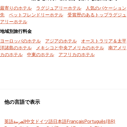
最寄りのホテル
ラグジュアリーホテル
人気のバケーション
先
ペットフレンドリーホテル
受賞歴のあるトップラグジュ
アリーホテル
地域別旅行料金
ヨーロッパのホテル
アジアのホテル
オーストラリア＆太平
洋諸島のホテル
メキシコと中央アメリカのホテル
南アメリ
カのホテル
中東のホテル
アフリカのホテル
他の言語で表示
英語
العربية
中文
ドイツ語
日本語
Français
Português(BR)