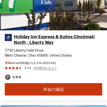
Holiday Inn Express & Suites Cincinnati
North - Liberty Way
7750 Liberty Field Drive
West Chester, Ohio 45069, United States
Monroe市街地から5.3 mi (8.53 km)
4.34
1154件のレビュー
駐車場
料金の確認